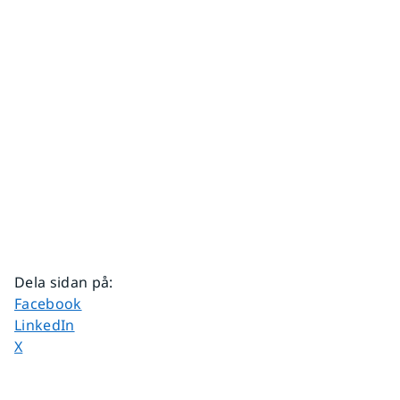
Dela sidan på
:
Dela sidan på
Facebook
Dela sidan på
LinkedIn
Dela sidan på
X