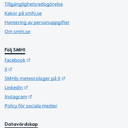
Tillgänglighetsredogörelse
Kakor på smhi.se
Hantering av personuppgifter
Om smhi.se
Följ SMHI
Länk till annan webbplats.
Facebook
Länk till annan webbplats.
X
Länk till annan webbplats.
SMHIs meteorologer på X
Länk till annan webbplats.
Linkedin
Länk till annan webbplats.
Instagram
Policy för sociala medier
Datavärdskap