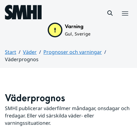
Hoppa till sidans innehåll
Meny
Varning
Gul, Sverige
Start
Väder
Prognoser och varningar
Väderprognos
Huvudinnehåll
Väderprognos
SMHI publicerar väderfilmer måndagar, onsdagar och 
fredagar. Eller vid särskilda väder- eller 
varningssituationer.