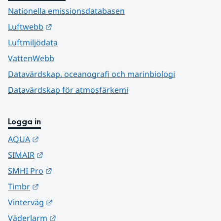
Nationella emissionsdatabasen
Länk till annan webbplats.
Luftwebb
Luftmiljödata
VattenWebb
Datavärdskap, oceanografi och marinbiologi
Datavärdskap för atmosfärkemi
Logga in
Länk till annan webbplats.
AQUA
Länk till annan webbplats.
SIMAIR
Länk till annan webbplats.
SMHI Pro
Länk till annan webbplats.
Timbr
Länk till annan webbplats.
Vinterväg
Länk till annan webbplats.
Väderlarm