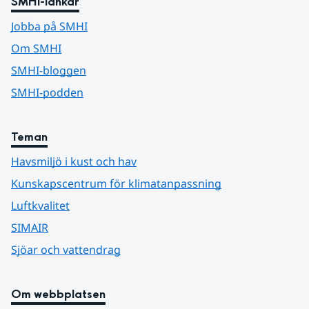
SMHI-länkar
Jobba på SMHI
Om SMHI
SMHI-bloggen
SMHI-podden
Teman
Havsmiljö i kust och hav
Kunskapscentrum för klimatanpassning
Luftkvalitet
SIMAIR
Sjöar och vattendrag
Om webbplatsen