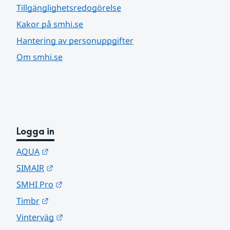
Tillgänglighetsredogörelse
Kakor på smhi.se
Hantering av personuppgifter
Om smhi.se
Logga in
Länk till annan webbplats.
AQUA
Länk till annan webbplats.
SIMAIR
Länk till annan webbplats.
SMHI Pro
Länk till annan webbplats.
Timbr
Länk till annan webbplats.
Vinterväg