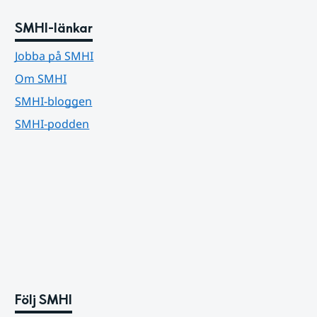
SMHI-länkar
Jobba på SMHI
Om SMHI
SMHI-bloggen
SMHI-podden
Följ SMHI