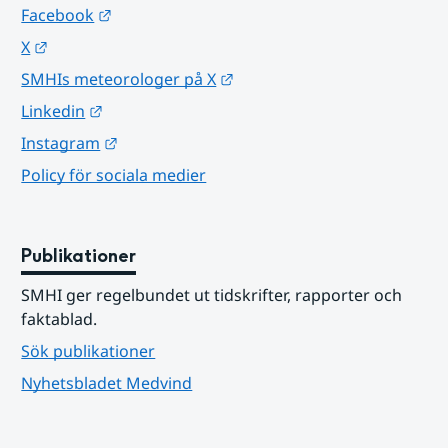
Länk till annan webbplats.
Facebook
Länk till annan webbplats.
X
Länk till annan webbplats.
SMHIs meteorologer på X
Länk till annan webbplats.
Linkedin
Länk till annan webbplats.
Instagram
Policy för sociala medier
Publikationer
SMHI ger regelbundet ut tidskrifter, rapporter och 
faktablad.
Sök publikationer
Nyhetsbladet Medvind