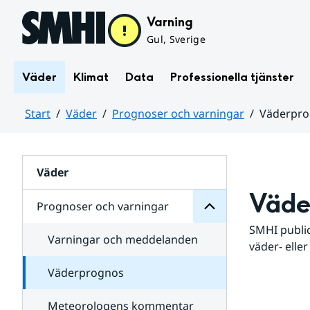
Hoppa till sidans innehåll
Varning
Gul, Sverige
Väder
Klimat
Data
Professionella tjänster
Start
Väder
Prognoser och varningar
Väderpr
varningar
och
Huvudinnehåll
Prognoser
för
Undersidor
Väder
Väde
Prognoser och varningar
SMHI public
Varningar och meddelanden
väder- eller
Väderprognos
Meteorologens kommentar