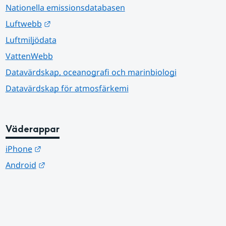
Nationella emissionsdatabasen
Länk till annan webbplats.
Luftwebb
Luftmiljödata
VattenWebb
Datavärdskap, oceanografi och marinbiologi
Datavärdskap för atmosfärkemi
Väderappar
Länk till annan webbplats.
iPhone
Länk till annan webbplats.
Android