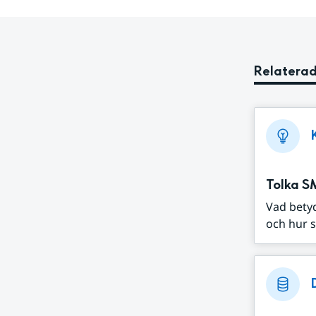
Relaterad
Tolka S
Vad bety
och hur s