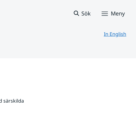
Sök
Meny
In English
 särskilda 