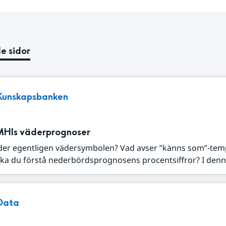
e sidor
Kunskapsbanken
MHIs väderprognoser
der egentligen vädersymbolen? Vad avser ”känns som”-tem
ka du förstå nederbördsprognosens procentsiffror? I denna
Data