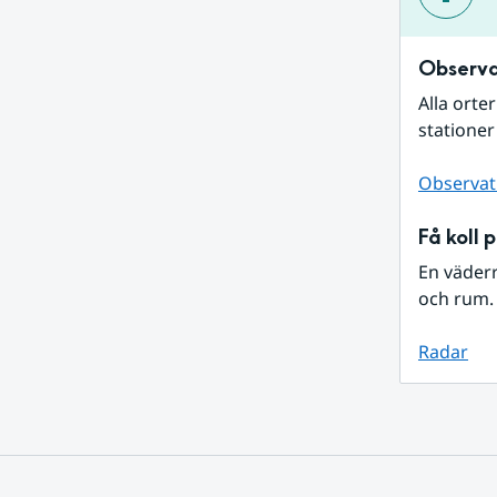
Observa
Alla orte
stationer
Observat
Få koll 
En väder
och rum. 
Radar