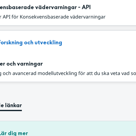
ensbaserade vädervarningar - API
r API för Konsekvensbaserade vädervarningar
Forskning och utveckling
er och varningar
 och avancerad modellutveckling för att du ska veta vad s
e länkar
Lär dig mer