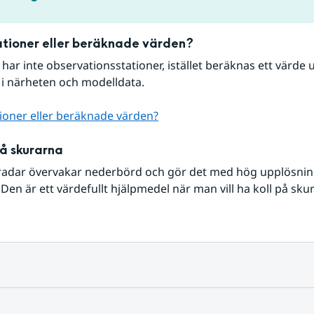
tioner eller beräknade värden?
r har inte observationsstationer, istället beräknas ett värde u
 i närheten och modelldata.
ioner eller beräknade värden?
på skurarna
radar övervakar nederbörd och gör det med hög upplösning 
Den är ett värdefullt hjälpmedel när man vill ha koll på sku