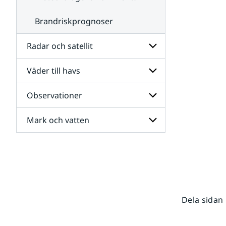
Brandriskprognoser
Radar och satellit
Väder till havs
Undersidor
för
Radar
Observationer
Undersidor
och
för
satellit
Väder
Mark och vatten
Undersidor
till
för
havs
Observationer
Undersidor
för
Mark
och
vatten
Dela sidan