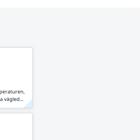
peraturen,
 vägled...