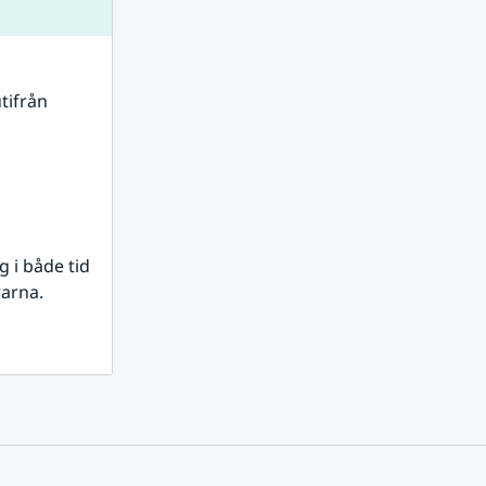
tifrån 
i både tid 
rarna.