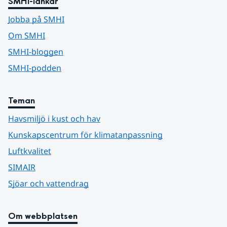
SMHI-länkar
Jobba på SMHI
Om SMHI
SMHI-bloggen
SMHI-podden
Teman
Havsmiljö i kust och hav
Kunskapscentrum för klimatanpassning
Luftkvalitet
SIMAIR
Sjöar och vattendrag
Om webbplatsen