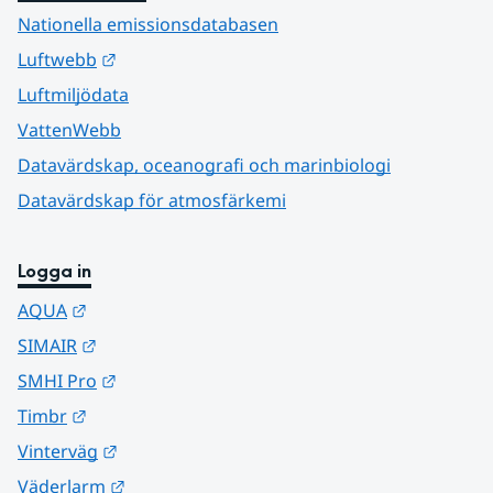
Nationella emissionsdatabasen
Länk till annan webbplats.
Luftwebb
Luftmiljödata
VattenWebb
Datavärdskap, oceanografi och marinbiologi
Datavärdskap för atmosfärkemi
Logga in
Länk till annan webbplats.
AQUA
Länk till annan webbplats.
SIMAIR
Länk till annan webbplats.
SMHI Pro
Länk till annan webbplats.
Timbr
Länk till annan webbplats.
Vinterväg
Länk till annan webbplats.
Väderlarm