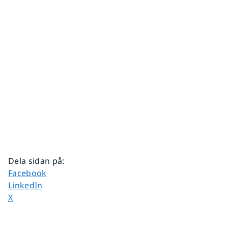
Dela sidan på
:
Dela sidan på
Facebook
Dela sidan på
LinkedIn
Dela sidan på
X