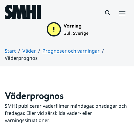
Hoppa till sidans innehåll
Meny
Varning
Gul, Sverige
Start
Väder
Prognoser och varningar
Väderprognos
Huvudinnehåll
Väderprognos
SMHI publicerar väderfilmer måndagar, onsdagar och 
fredagar. Eller vid särskilda väder- eller 
varningssituationer.