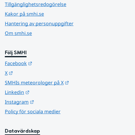
Tillgänglighetsredogörelse
Kakor på smhi.se
Hantering av personuppgifter
Om smhi.se
Följ SMHI
Länk till annan webbplats.
Facebook
Länk till annan webbplats.
X
Länk till annan webbplats.
SMHIs meteorologer på X
Länk till annan webbplats.
Linkedin
Länk till annan webbplats.
Instagram
Policy för sociala medier
Datavärdskap