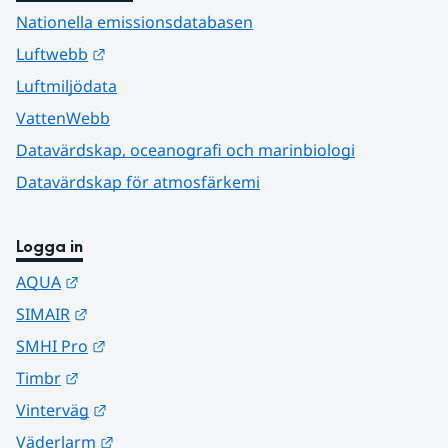
Nationella emissionsdatabasen
Länk till annan webbplats.
Luftwebb
Luftmiljödata
VattenWebb
Datavärdskap, oceanografi och marinbiologi
Datavärdskap för atmosfärkemi
Logga in
Länk till annan webbplats.
AQUA
Länk till annan webbplats.
SIMAIR
Länk till annan webbplats.
SMHI Pro
Länk till annan webbplats.
Timbr
Länk till annan webbplats.
Vinterväg
Länk till annan webbplats.
Väderlarm