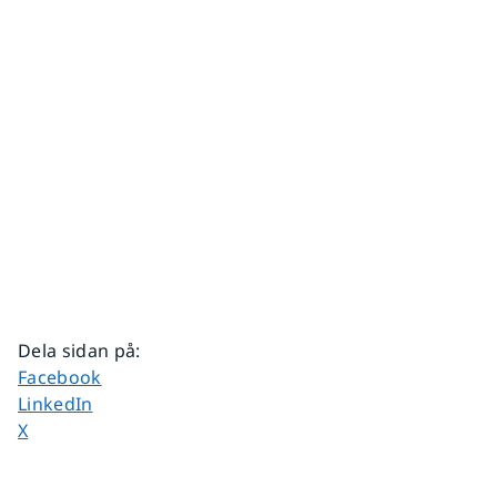
Dela sidan på
:
Dela sidan på
Facebook
Dela sidan på
LinkedIn
Dela sidan på
X