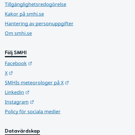
Tillgänglighetsredogörelse
Kakor på smhi.se
Hantering av personuppgifter
Om smhi.se
Följ SMHI
Länk till annan webbplats.
Facebook
Länk till annan webbplats.
X
Länk till annan webbplats.
SMHIs meteorologer på X
Länk till annan webbplats.
Linkedin
Länk till annan webbplats.
Instagram
Policy för sociala medier
Datavärdskap