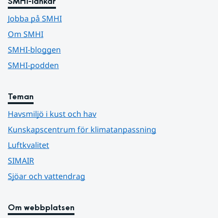
SMHI-länkar
Jobba på SMHI
Om SMHI
SMHI-bloggen
SMHI-podden
Teman
Havsmiljö i kust och hav
Kunskapscentrum för klimatanpassning
Luftkvalitet
SIMAIR
Sjöar och vattendrag
Om webbplatsen