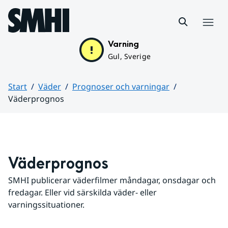
Hoppa till sidans innehåll
Meny
Varning
Gul, Sverige
Start
Väder
Prognoser och varningar
Väderprognos
Huvudinnehåll
Väderprognos
SMHI publicerar väderfilmer måndagar, onsdagar och 
fredagar. Eller vid särskilda väder- eller 
varningssituationer.