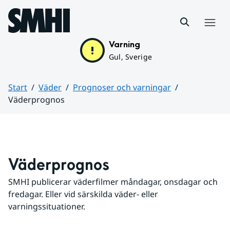
Hoppa till sidans innehåll
Meny
Varning
Gul, Sverige
Start
Väder
Prognoser och varningar
Väderprognos
Huvudinnehåll
Väderprognos
SMHI publicerar väderfilmer måndagar, onsdagar och 
fredagar. Eller vid särskilda väder- eller 
varningssituationer.