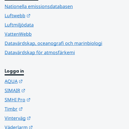
Nationella emissionsdatabasen
Länk till annan webbplats.
Luftwebb
Luftmiljödata
VattenWebb
Datavärdskap, oceanografi och marinbiologi
Datavärdskap för atmosfärkemi
Logga in
Länk till annan webbplats.
AQUA
Länk till annan webbplats.
SIMAIR
Länk till annan webbplats.
SMHI Pro
Länk till annan webbplats.
Timbr
Länk till annan webbplats.
Vinterväg
Länk till annan webbplats.
Väderlarm