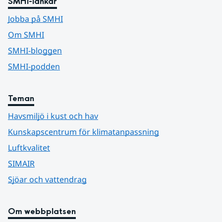
SMHI-länkar
Jobba på SMHI
Om SMHI
SMHI-bloggen
SMHI-podden
Teman
Havsmiljö i kust och hav
Kunskapscentrum för klimatanpassning
Luftkvalitet
SIMAIR
Sjöar och vattendrag
Om webbplatsen