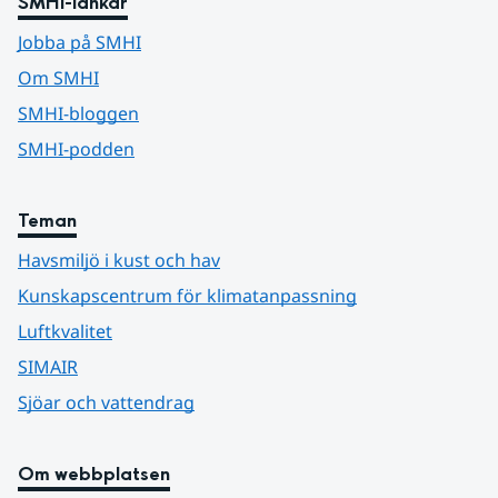
SMHI-länkar
Jobba på SMHI
Om SMHI
SMHI-bloggen
SMHI-podden
Teman
Havsmiljö i kust och hav
Kunskapscentrum för klimatanpassning
Luftkvalitet
SIMAIR
Sjöar och vattendrag
Om webbplatsen