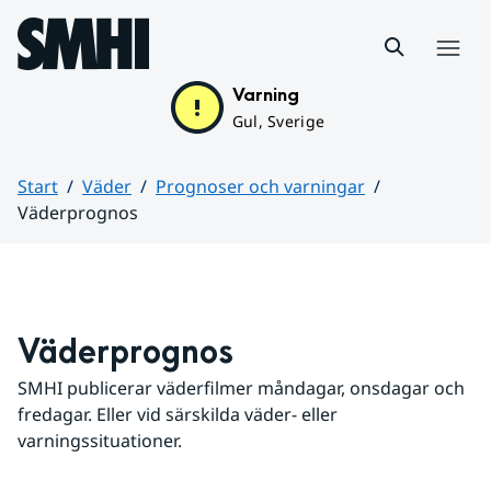
Hoppa till sidans innehåll
Meny
Varning
Gul, Sverige
Start
Väder
Prognoser och varningar
Väderprognos
Huvudinnehåll
Väderprognos
SMHI publicerar väderfilmer måndagar, onsdagar och 
fredagar. Eller vid särskilda väder- eller 
varningssituationer.