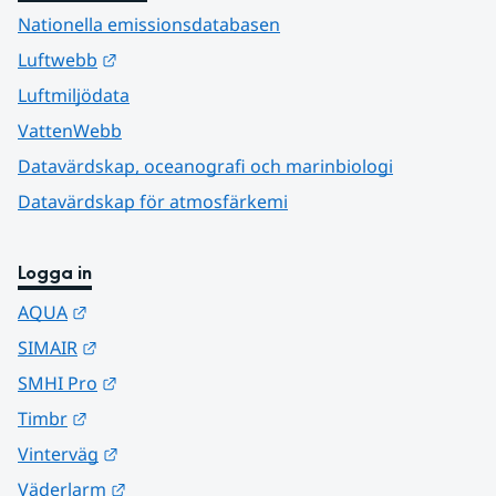
Nationella emissionsdatabasen
Länk till annan webbplats.
Luftwebb
Luftmiljödata
VattenWebb
Datavärdskap, oceanografi och marinbiologi
Datavärdskap för atmosfärkemi
Logga in
Länk till annan webbplats.
AQUA
Länk till annan webbplats.
SIMAIR
Länk till annan webbplats.
SMHI Pro
Länk till annan webbplats.
Timbr
Länk till annan webbplats.
Vinterväg
Länk till annan webbplats.
Väderlarm