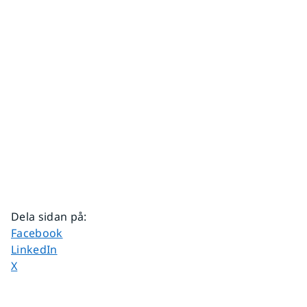
Dela sidan på
:
Dela sidan på
Facebook
Dela sidan på
LinkedIn
Dela sidan på
X