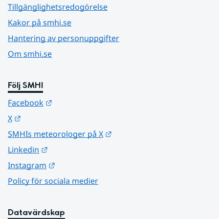
Tillgänglighetsredogörelse
Kakor på smhi.se
Hantering av personuppgifter
Om smhi.se
Följ SMHI
Länk till annan webbplats.
Facebook
Länk till annan webbplats.
X
Länk till annan webbplats.
SMHIs meteorologer på X
Länk till annan webbplats.
Linkedin
Länk till annan webbplats.
Instagram
Policy för sociala medier
Datavärdskap