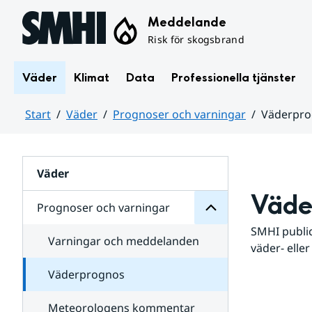
Hoppa till sidans innehåll
Meddelande
Risk för skogsbrand
Väder
Klimat
Data
Professionella tjänster
Start
Väder
Prognoser och varningar
Väderpr
varningar
och
Huvudinnehåll
Prognoser
för
Undersidor
Väder
Väde
Prognoser och varningar
SMHI public
Varningar och meddelanden
väder- eller
Väderprognos
Meteorologens kommentar