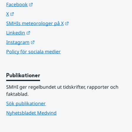
Länk till annan webbplats.
Facebook
Länk till annan webbplats.
X
Länk till annan webbplats.
SMHIs meteorologer på X
Länk till annan webbplats.
Linkedin
Länk till annan webbplats.
Instagram
Policy för sociala medier
Publikationer
SMHI ger regelbundet ut tidskrifter, rapporter och 
faktablad.
Sök publikationer
Nyhetsbladet Medvind