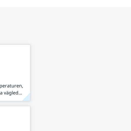
peraturen,
 vägled...