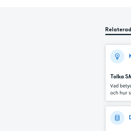
Relaterad
Tolka S
Vad bety
och hur s