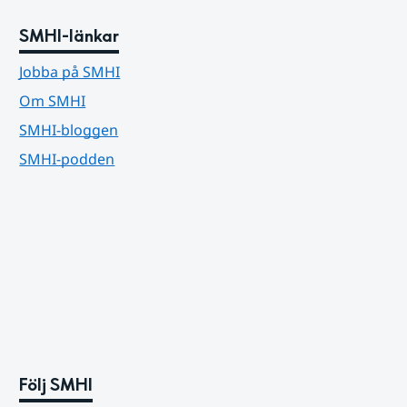
SMHI-länkar
Jobba på SMHI
Om SMHI
SMHI-bloggen
SMHI-podden
Följ SMHI