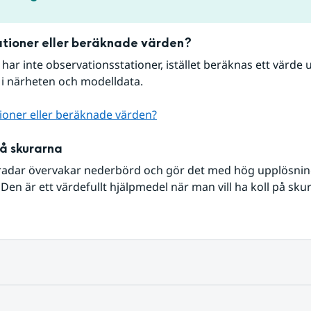
tioner eller beräknade värden?
r har inte observationsstationer, istället beräknas ett värde u
 i närheten och modelldata.
ioner eller beräknade värden?
på skurarna
radar övervakar nederbörd och gör det med hög upplösning 
Den är ett värdefullt hjälpmedel när man vill ha koll på sku