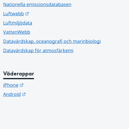
Nationella emissionsdatabasen
Länk till annan webbplats.
Luftwebb
Luftmiljödata
VattenWebb
Datavärdskap, oceanografi och marinbiologi
Datavärdskap för atmosfärkemi
Väderappar
Länk till annan webbplats.
iPhone
Länk till annan webbplats.
Android