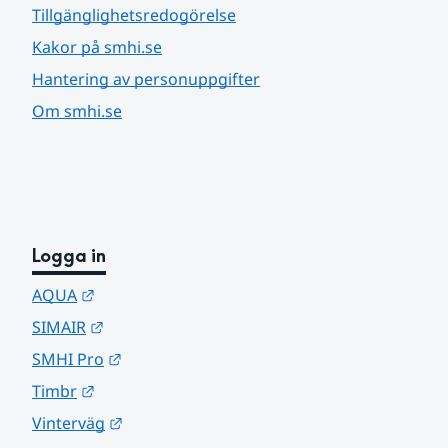
Tillgänglighetsredogörelse
Kakor på smhi.se
Hantering av personuppgifter
Om smhi.se
Logga in
Länk till annan webbplats.
AQUA
Länk till annan webbplats.
SIMAIR
Länk till annan webbplats.
SMHI Pro
Länk till annan webbplats.
Timbr
Länk till annan webbplats.
Vinterväg