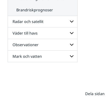
Brandriskprognoser
Radar och satellit
Väder till havs
Undersidor
för
Radar
Observationer
Undersidor
och
för
satellit
Väder
Mark och vatten
Undersidor
till
för
havs
Observationer
Undersidor
för
Mark
och
vatten
Dela sidan