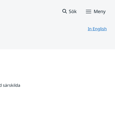
Sök
Meny
In English
 särskilda 