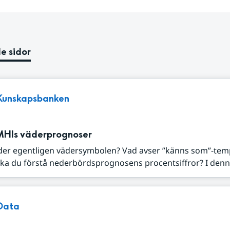
e sidor
Kunskapsbanken
MHIs väderprognoser
der egentligen vädersymbolen? Vad avser ”känns som”-tem
ka du förstå nederbördsprognosens procentsiffror? I denna
Data