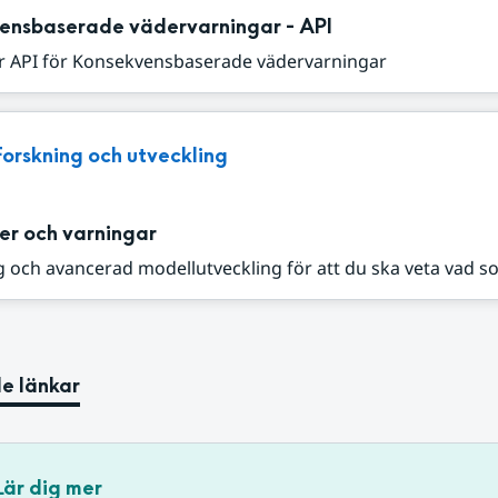
ensbaserade vädervarningar - API
r API för Konsekvensbaserade vädervarningar
Forskning och utveckling
er och varningar
 och avancerad modellutveckling för att du ska veta vad s
e länkar
Lär dig mer