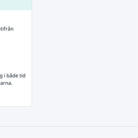
tifrån 
i både tid 
rarna.