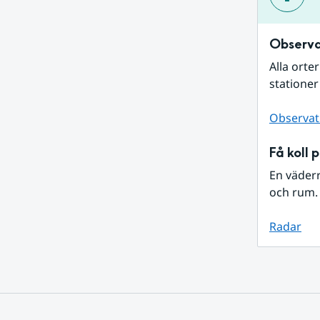
Observa
Alla orte
stationer
Observat
Få koll 
En väder
och rum. 
Radar