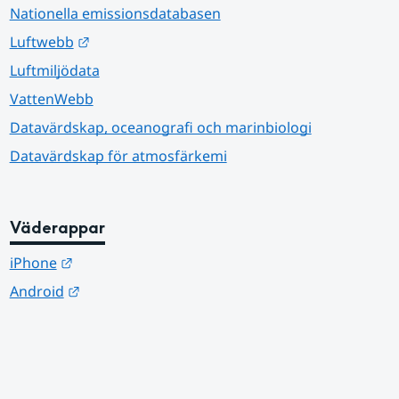
Nationella emissionsdatabasen
Länk till annan webbplats.
Luftwebb
Luftmiljödata
VattenWebb
Datavärdskap, oceanografi och marinbiologi
Datavärdskap för atmosfärkemi
Väderappar
Länk till annan webbplats.
iPhone
Länk till annan webbplats.
Android