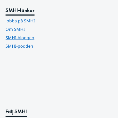
SMHI-länkar
Jobba på SMHI
Om SMHI
SMHI-bloggen
SMHI-podden
Följ SMHI