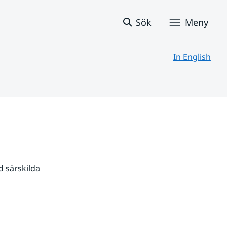
Sök
Meny
In English
 särskilda 