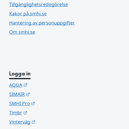
Tillgänglighetsredogörelse
Kakor på smhi.se
Hantering av personuppgifter
Om smhi.se
Logga in
Länk till annan webbplats.
AQUA
Länk till annan webbplats.
SIMAIR
Länk till annan webbplats.
SMHI Pro
Länk till annan webbplats.
Timbr
Länk till annan webbplats.
Vinterväg