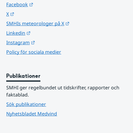
Länk till annan webbplats.
Facebook
Länk till annan webbplats.
X
Länk till annan webbplats.
SMHIs meteorologer på X
Länk till annan webbplats.
Linkedin
Länk till annan webbplats.
Instagram
Policy för sociala medier
Publikationer
SMHI ger regelbundet ut tidskrifter, rapporter och 
faktablad.
Sök publikationer
Nyhetsbladet Medvind