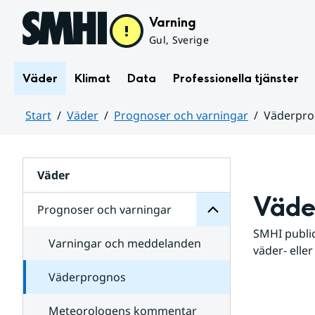
Hoppa till sidans innehåll
Varning
Gul, Sverige
Väder
Klimat
Data
Professionella tjänster
Start
Väder
Prognoser och varningar
Väderpr
varningar
och
Huvudinnehåll
Prognoser
för
Undersidor
Väder
Väde
Prognoser och varningar
SMHI public
Varningar och meddelanden
väder- eller
Väderprognos
Meteorologens kommentar