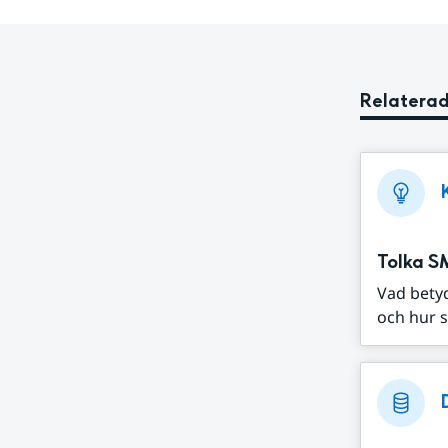
Relaterad
Tolka S
Vad bety
och hur s