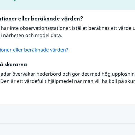
tioner eller beräknade värden?
r har inte observationsstationer, istället beräknas ett värde u
 i närheten och modelldata.
ioner eller beräknade värden?
på skurarna
radar övervakar nederbörd och gör det med hög upplösning 
Den är ett värdefullt hjälpmedel när man vill ha koll på sku