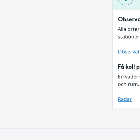
Observa
Alla orte
stationer
Observat
Få koll 
En väder
och rum. 
Radar