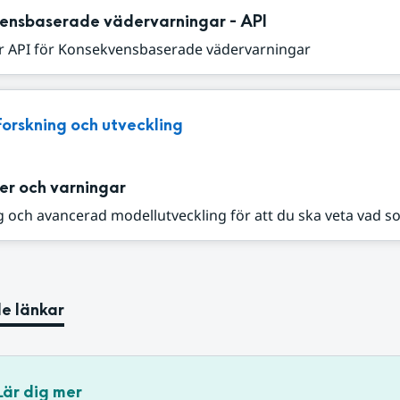
ensbaserade vädervarningar - API
r API för Konsekvensbaserade vädervarningar
Forskning och utveckling
er och varningar
 och avancerad modellutveckling för att du ska veta vad s
e länkar
Lär dig mer