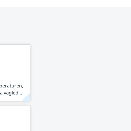
peraturen,
 vägled...