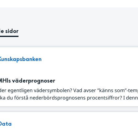
e sidor
Kunskapsbanken
MHIs väderprognoser
der egentligen vädersymbolen? Vad avser ”känns som”-tem
ka du förstå nederbördsprognosens procentsiffror? I denna
Data