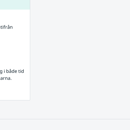
tifrån 
i både tid 
rarna.