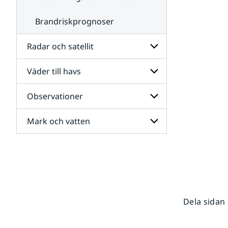
Brandriskprognoser
Radar och satellit
Väder till havs
Undersidor
för
Radar
Observationer
Undersidor
och
för
satellit
Väder
Mark och vatten
Undersidor
till
för
havs
Observationer
Undersidor
för
Mark
och
vatten
Dela sidan