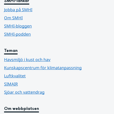
SMHI-länkar
Jobba på SMHI
Om SMHI
SMHI-bloggen
SMHI-podden
Teman
Havsmiljö i kust och hav
Kunskapscentrum för klimatanpassning
Luftkvalitet
SIMAIR
Sjöar och vattendrag
Om webbplatsen