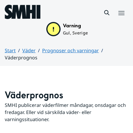
Hoppa till sidans innehåll
Meny
Varning
Gul, Sverige
Start
Väder
Prognoser och varningar
Väderprognos
Huvudinnehåll
Väderprognos
SMHI publicerar väderfilmer måndagar, onsdagar och 
fredagar. Eller vid särskilda väder- eller 
varningssituationer.