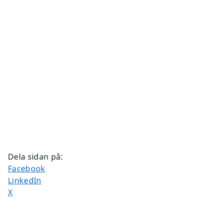
Dela sidan på
:
Dela sidan på
Facebook
Dela sidan på
LinkedIn
Dela sidan på
X