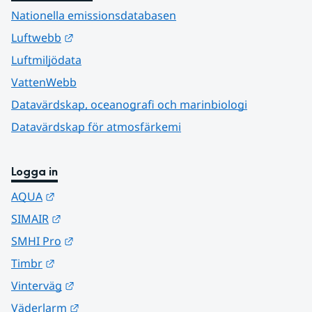
Nationella emissionsdatabasen
Länk till annan webbplats.
Luftwebb
Luftmiljödata
VattenWebb
Datavärdskap, oceanografi och marinbiologi
Datavärdskap för atmosfärkemi
Logga in
Länk till annan webbplats.
AQUA
Länk till annan webbplats.
SIMAIR
Länk till annan webbplats.
SMHI Pro
Länk till annan webbplats.
Timbr
Länk till annan webbplats.
Vinterväg
Länk till annan webbplats.
Väderlarm