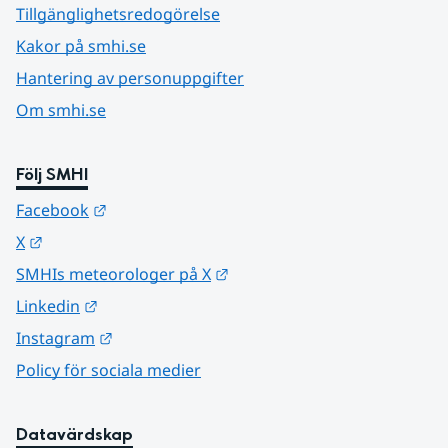
Tillgänglighetsredogörelse
Kakor på smhi.se
Hantering av personuppgifter
Om smhi.se
Följ SMHI
Länk till annan webbplats.
Facebook
Länk till annan webbplats.
X
Länk till annan webbplats.
SMHIs meteorologer på X
Länk till annan webbplats.
Linkedin
Länk till annan webbplats.
Instagram
Policy för sociala medier
Datavärdskap