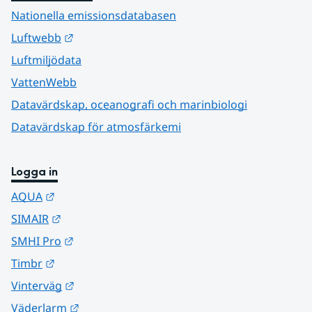
Nationella emissionsdatabasen
Länk till annan webbplats.
Luftwebb
Luftmiljödata
VattenWebb
Datavärdskap, oceanografi och marinbiologi
Datavärdskap för atmosfärkemi
Logga in
Länk till annan webbplats.
AQUA
Länk till annan webbplats.
SIMAIR
Länk till annan webbplats.
SMHI Pro
Länk till annan webbplats.
Timbr
Länk till annan webbplats.
Vinterväg
Länk till annan webbplats.
Väderlarm