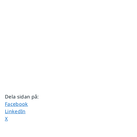
Dela sidan på
:
Dela sidan på
Facebook
Dela sidan på
LinkedIn
Dela sidan på
X