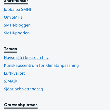
SMHI-länkar
Jobba på SMHI
Om SMHI
SMHI-bloggen
SMHI-podden
Teman
Havsmiljö i kust och hav
Kunskapscentrum för klimatanpassning
Luftkvalitet
SIMAIR
Sjöar och vattendrag
Om webbplatsen