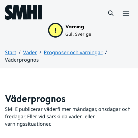
Hoppa till sidans innehåll
Meny
Varning
Gul, Sverige
Start
Väder
Prognoser och varningar
Väderprognos
Huvudinnehåll
Väderprognos
SMHI publicerar väderfilmer måndagar, onsdagar och 
fredagar. Eller vid särskilda väder- eller 
varningssituationer.