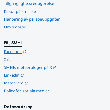
Tillgänglighetsredogörelse
Kakor på smhi.se
Hantering av personuppgifter
Om smhi.se
Följ SMHI
Länk till annan webbplats.
Facebook
Länk till annan webbplats.
X
Länk till annan webbplats.
SMHIs meteorologer på X
Länk till annan webbplats.
Linkedin
Länk till annan webbplats.
Instagram
Policy för sociala medier
Datavärdskap