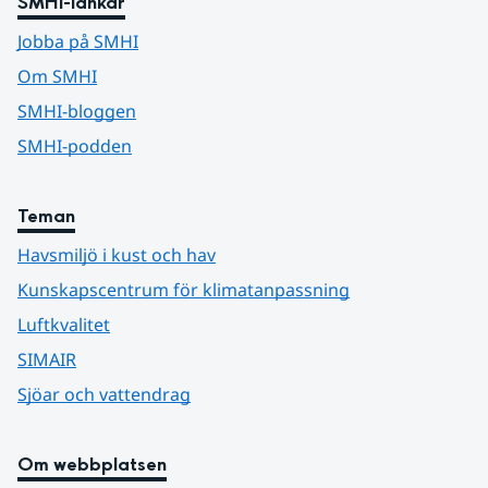
SMHI-länkar
Jobba på SMHI
Om SMHI
SMHI-bloggen
SMHI-podden
Teman
Havsmiljö i kust och hav
Kunskapscentrum för klimatanpassning
Luftkvalitet
SIMAIR
Sjöar och vattendrag
Om webbplatsen