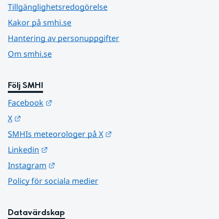
Tillgänglighetsredogörelse
Kakor på smhi.se
Hantering av personuppgifter
Om smhi.se
Följ SMHI
Länk till annan webbplats.
Facebook
Länk till annan webbplats.
X
Länk till annan webbplats.
SMHIs meteorologer på X
Länk till annan webbplats.
Linkedin
Länk till annan webbplats.
Instagram
Policy för sociala medier
Datavärdskap