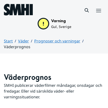
Hoppa till sidans innehåll
Meny
Varning
Gul, Sverige
Start
Väder
Prognoser och varningar
Väderprognos
Huvudinnehåll
Väderprognos
SMHI publicerar väderfilmer måndagar, onsdagar och 
fredagar. Eller vid särskilda väder- eller 
varningssituationer.