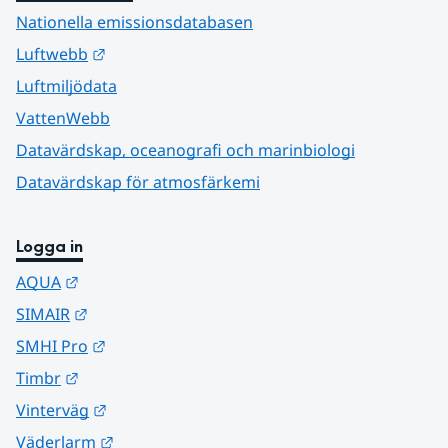
Nationella emissionsdatabasen
Länk till annan webbplats.
Luftwebb
Luftmiljödata
VattenWebb
Datavärdskap, oceanografi och marinbiologi
Datavärdskap för atmosfärkemi
Logga in
Länk till annan webbplats.
AQUA
Länk till annan webbplats.
SIMAIR
Länk till annan webbplats.
SMHI Pro
Länk till annan webbplats.
Timbr
Länk till annan webbplats.
Vinterväg
Länk till annan webbplats.
Väderlarm