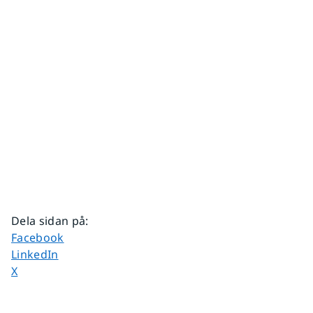
Dela sidan på
:
Dela sidan på
Facebook
Dela sidan på
LinkedIn
Dela sidan på
X