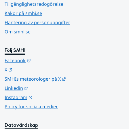
Tillgänglighetsredogörelse
Kakor på smhi.se
Hantering av personuppgifter
Om smhi.se
Följ SMHI
Länk till annan webbplats.
Facebook
Länk till annan webbplats.
X
Länk till annan webbplats.
SMHIs meteorologer på X
Länk till annan webbplats.
Linkedin
Länk till annan webbplats.
Instagram
Policy för sociala medier
Datavärdskap