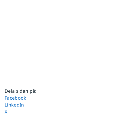
Dela sidan på
:
Dela sidan på
Facebook
Dela sidan på
LinkedIn
Dela sidan på
X