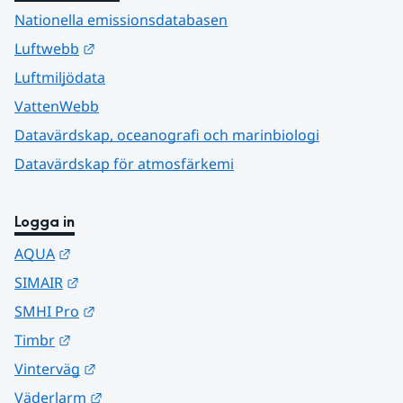
Nationella emissionsdatabasen
Länk till annan webbplats.
Luftwebb
Luftmiljödata
VattenWebb
Datavärdskap, oceanografi och marinbiologi
Datavärdskap för atmosfärkemi
Logga in
Länk till annan webbplats.
AQUA
Länk till annan webbplats.
SIMAIR
Länk till annan webbplats.
SMHI Pro
Länk till annan webbplats.
Timbr
Länk till annan webbplats.
Vinterväg
Länk till annan webbplats.
Väderlarm