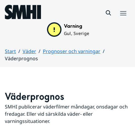
Hoppa till sidans innehåll
Meny
Varning
Gul, Sverige
Start
Väder
Prognoser och varningar
Väderprognos
Huvudinnehåll
Väderprognos
SMHI publicerar väderfilmer måndagar, onsdagar och 
fredagar. Eller vid särskilda väder- eller 
varningssituationer.