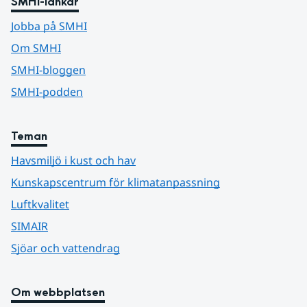
SMHI-länkar
Jobba på SMHI
Om SMHI
SMHI-bloggen
SMHI-podden
Teman
Havsmiljö i kust och hav
Kunskapscentrum för klimatanpassning
Luftkvalitet
SIMAIR
Sjöar och vattendrag
Om webbplatsen