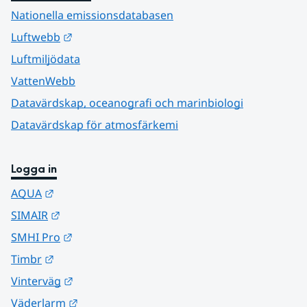
Nationella emissionsdatabasen
Länk till annan webbplats.
Luftwebb
Luftmiljödata
VattenWebb
Datavärdskap, oceanografi och marinbiologi
Datavärdskap för atmosfärkemi
Logga in
Länk till annan webbplats.
AQUA
Länk till annan webbplats.
SIMAIR
Länk till annan webbplats.
SMHI Pro
Länk till annan webbplats.
Timbr
Länk till annan webbplats.
Vinterväg
Länk till annan webbplats.
Väderlarm