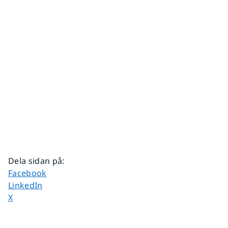
Dela sidan på
:
Dela sidan på
Facebook
Dela sidan på
LinkedIn
Dela sidan på
X