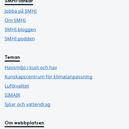
SMHI-länkar
Jobba på SMHI
Om SMHI
SMHI-bloggen
SMHI-podden
Teman
Havsmiljö i kust och hav
Kunskapscentrum för klimatanpassning
Luftkvalitet
SIMAIR
Sjöar och vattendrag
Om webbplatsen