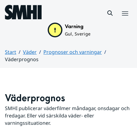
Hoppa till sidans innehåll
Meny
Varning
Gul, Sverige
Start
Väder
Prognoser och varningar
Väderprognos
Huvudinnehåll
Väderprognos
SMHI publicerar väderfilmer måndagar, onsdagar och 
fredagar. Eller vid särskilda väder- eller 
varningssituationer.