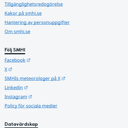
Tillgänglighetsredogörelse
Kakor på smhi.se
Hantering av personuppgifter
Om smhi.se
Följ SMHI
Länk till annan webbplats.
Facebook
Länk till annan webbplats.
X
Länk till annan webbplats.
SMHIs meteorologer på X
Länk till annan webbplats.
Linkedin
Länk till annan webbplats.
Instagram
Policy för sociala medier
Datavärdskap