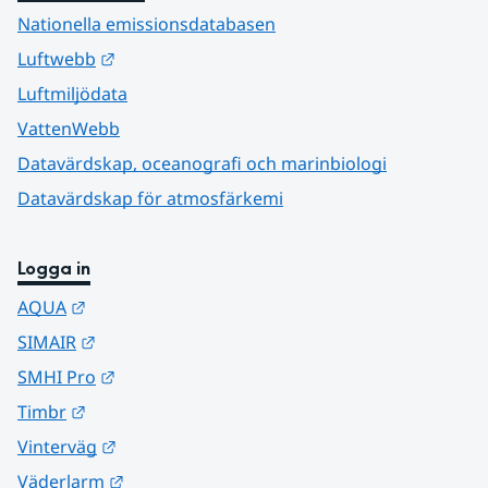
Nationella emissionsdatabasen
Länk till annan webbplats.
Luftwebb
Luftmiljödata
VattenWebb
Datavärdskap, oceanografi och marinbiologi
Datavärdskap för atmosfärkemi
Logga in
Länk till annan webbplats.
AQUA
Länk till annan webbplats.
SIMAIR
Länk till annan webbplats.
SMHI Pro
Länk till annan webbplats.
Timbr
Länk till annan webbplats.
Vinterväg
Länk till annan webbplats.
Väderlarm