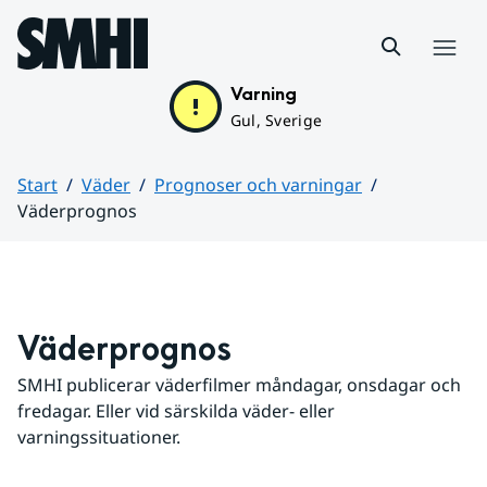
Hoppa till sidans innehåll
Meny
Varning
Gul, Sverige
Start
Väder
Prognoser och varningar
Väderprognos
Huvudinnehåll
Väderprognos
SMHI publicerar väderfilmer måndagar, onsdagar och 
fredagar. Eller vid särskilda väder- eller 
varningssituationer.