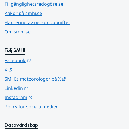
Tillgänglighetsredogörelse
Kakor på smhi.se
Hantering av personuppgifter
Om smhi.se
Följ SMHI
Länk till annan webbplats.
Facebook
Länk till annan webbplats.
X
Länk till annan webbplats.
SMHIs meteorologer på X
Länk till annan webbplats.
Linkedin
Länk till annan webbplats.
Instagram
Policy för sociala medier
Datavärdskap