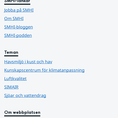
SMHI-länkar
Jobba på SMHI
Om SMHI
SMHI-bloggen
SMHI-podden
Teman
Havsmiljö i kust och hav
Kunskapscentrum för klimatanpassning
Luftkvalitet
SIMAIR
Sjöar och vattendrag
Om webbplatsen