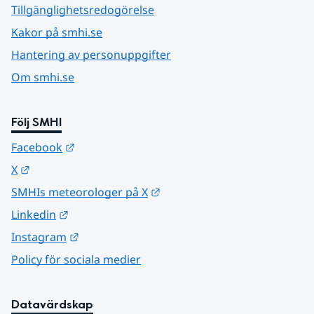
Tillgänglighetsredogörelse
Kakor på smhi.se
Hantering av personuppgifter
Om smhi.se
Följ SMHI
Länk till annan webbplats.
Facebook
Länk till annan webbplats.
X
Länk till annan webbplats.
SMHIs meteorologer på X
Länk till annan webbplats.
Linkedin
Länk till annan webbplats.
Instagram
Policy för sociala medier
Datavärdskap