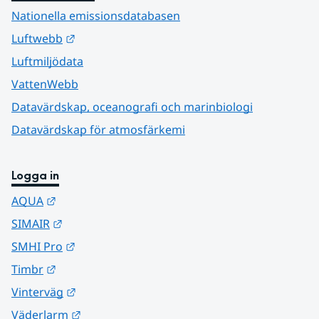
Nationella emissionsdatabasen
Länk till annan webbplats.
Luftwebb
Luftmiljödata
VattenWebb
Datavärdskap, oceanografi och marinbiologi
Datavärdskap för atmosfärkemi
Logga in
Länk till annan webbplats.
AQUA
Länk till annan webbplats.
SIMAIR
Länk till annan webbplats.
SMHI Pro
Länk till annan webbplats.
Timbr
Länk till annan webbplats.
Vinterväg
Länk till annan webbplats.
Väderlarm