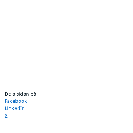
Dela sidan på
:
Dela sidan på
Facebook
Dela sidan på
LinkedIn
Dela sidan på
X