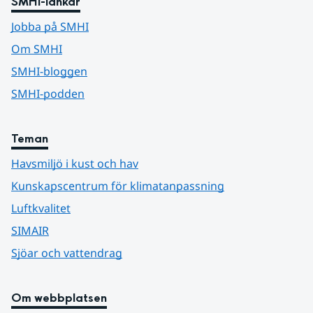
SMHI-länkar
Jobba på SMHI
Om SMHI
SMHI-bloggen
SMHI-podden
Teman
Havsmiljö i kust och hav
Kunskapscentrum för klimatanpassning
Luftkvalitet
SIMAIR
Sjöar och vattendrag
Om webbplatsen