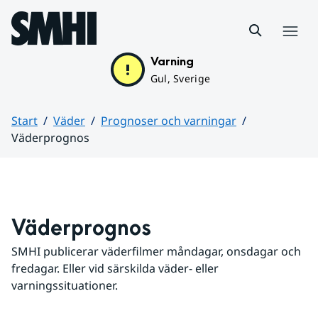
Hoppa till sidans innehåll
Meny
Varning
Gul, Sverige
Start
Väder
Prognoser och varningar
Väderprognos
Huvudinnehåll
Väderprognos
SMHI publicerar väderfilmer måndagar, onsdagar och 
fredagar. Eller vid särskilda väder- eller 
varningssituationer.