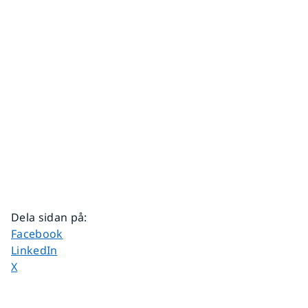
Dela sidan på
:
Dela sidan på
Facebook
Dela sidan på
LinkedIn
Dela sidan på
X