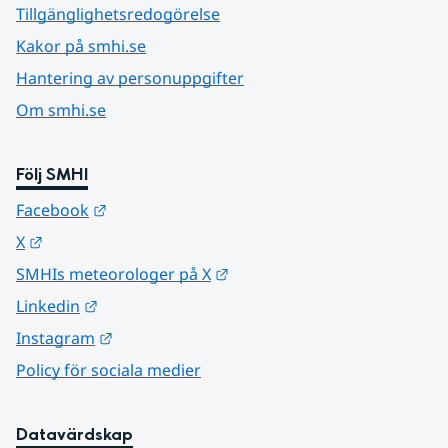
Tillgänglighetsredogörelse
Kakor på smhi.se
Hantering av personuppgifter
Om smhi.se
Följ SMHI
Länk till annan webbplats.
Facebook
Länk till annan webbplats.
X
Länk till annan webbplats.
SMHIs meteorologer på X
Länk till annan webbplats.
Linkedin
Länk till annan webbplats.
Instagram
Policy för sociala medier
Datavärdskap