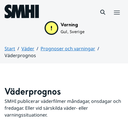
Hoppa till sidans innehåll
Meny
Varning
Gul, Sverige
Start
Väder
Prognoser och varningar
Väderprognos
Huvudinnehåll
Väderprognos
SMHI publicerar väderfilmer måndagar, onsdagar och 
fredagar. Eller vid särskilda väder- eller 
varningssituationer.