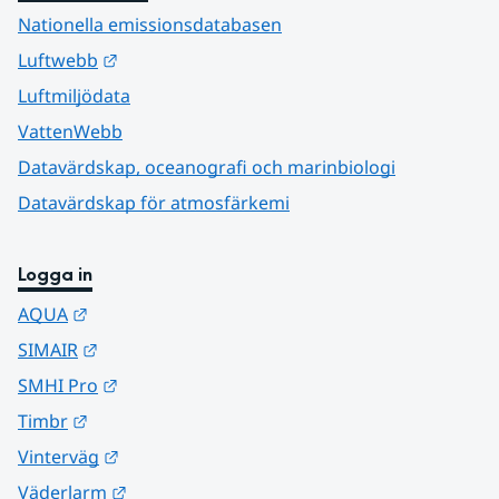
Nationella emissionsdatabasen
Länk till annan webbplats.
Luftwebb
Luftmiljödata
VattenWebb
Datavärdskap, oceanografi och marinbiologi
Datavärdskap för atmosfärkemi
Logga in
Länk till annan webbplats.
AQUA
Länk till annan webbplats.
SIMAIR
Länk till annan webbplats.
SMHI Pro
Länk till annan webbplats.
Timbr
Länk till annan webbplats.
Vinterväg
Länk till annan webbplats.
Väderlarm