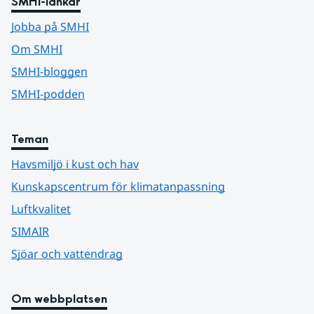
SMHI-länkar
Jobba på SMHI
Om SMHI
SMHI-bloggen
SMHI-podden
Teman
Havsmiljö i kust och hav
Kunskapscentrum för klimatanpassning
Luftkvalitet
SIMAIR
Sjöar och vattendrag
Om webbplatsen