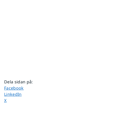
Dela sidan på
:
Dela sidan på
Facebook
Dela sidan på
LinkedIn
Dela sidan på
X