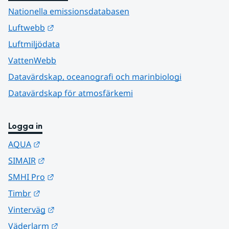
Nationella emissionsdatabasen
Länk till annan webbplats.
Luftwebb
Luftmiljödata
VattenWebb
Datavärdskap, oceanografi och marinbiologi
Datavärdskap för atmosfärkemi
Logga in
Länk till annan webbplats.
AQUA
Länk till annan webbplats.
SIMAIR
Länk till annan webbplats.
SMHI Pro
Länk till annan webbplats.
Timbr
Länk till annan webbplats.
Vinterväg
Länk till annan webbplats.
Väderlarm