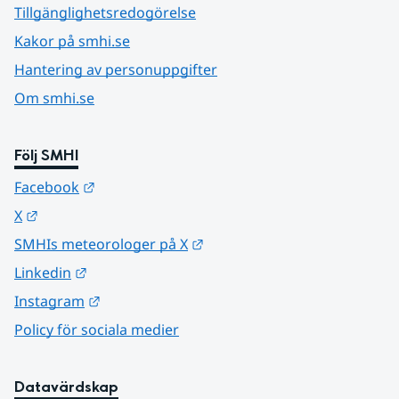
Tillgänglighetsredogörelse
Kakor på smhi.se
Hantering av personuppgifter
Om smhi.se
Följ SMHI
Länk till annan webbplats.
Facebook
Länk till annan webbplats.
X
Länk till annan webbplats.
SMHIs meteorologer på X
Länk till annan webbplats.
Linkedin
Länk till annan webbplats.
Instagram
Policy för sociala medier
Datavärdskap