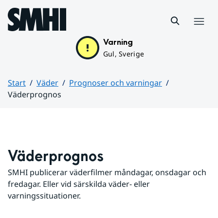
Hoppa till sidans innehåll
Meny
Varning
Gul, Sverige
Start
Väder
Prognoser och varningar
Väderprognos
Huvudinnehåll
Väderprognos
SMHI publicerar väderfilmer måndagar, onsdagar och 
fredagar. Eller vid särskilda väder- eller 
varningssituationer.