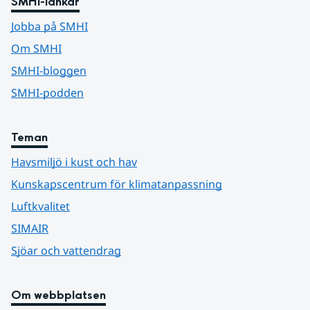
SMHI-länkar
Jobba på SMHI
Om SMHI
SMHI-bloggen
SMHI-podden
Teman
Havsmiljö i kust och hav
Kunskapscentrum för klimatanpassning
Luftkvalitet
SIMAIR
Sjöar och vattendrag
Om webbplatsen