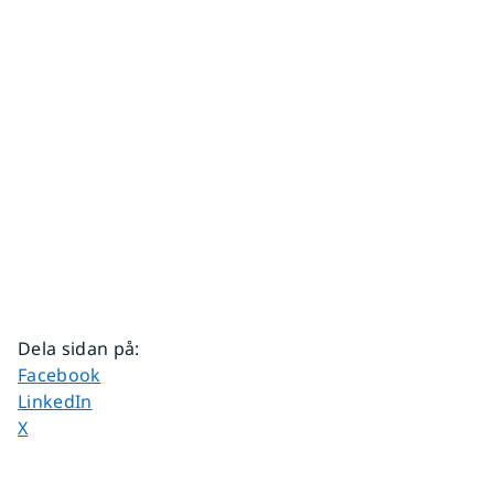
Dela sidan på
:
Dela sidan på
Facebook
Dela sidan på
LinkedIn
Dela sidan på
X