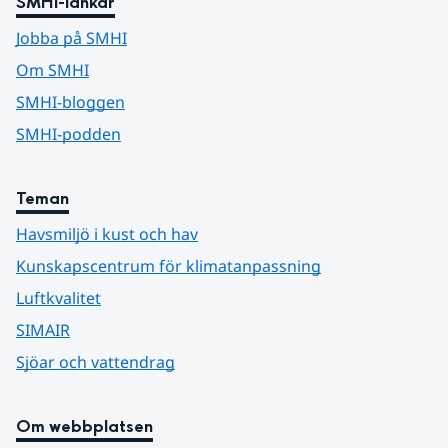
SMHI-länkar
Jobba på SMHI
Om SMHI
SMHI-bloggen
SMHI-podden
Teman
Havsmiljö i kust och hav
Kunskapscentrum för klimatanpassning
Luftkvalitet
SIMAIR
Sjöar och vattendrag
Om webbplatsen