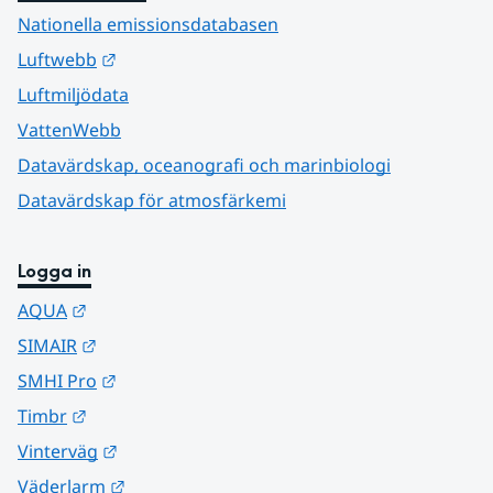
Nationella emissionsdatabasen
Länk till annan webbplats.
Luftwebb
Luftmiljödata
VattenWebb
Datavärdskap, oceanografi och marinbiologi
Datavärdskap för atmosfärkemi
Logga in
Länk till annan webbplats.
AQUA
Länk till annan webbplats.
SIMAIR
Länk till annan webbplats.
SMHI Pro
Länk till annan webbplats.
Timbr
Länk till annan webbplats.
Vinterväg
Länk till annan webbplats.
Väderlarm