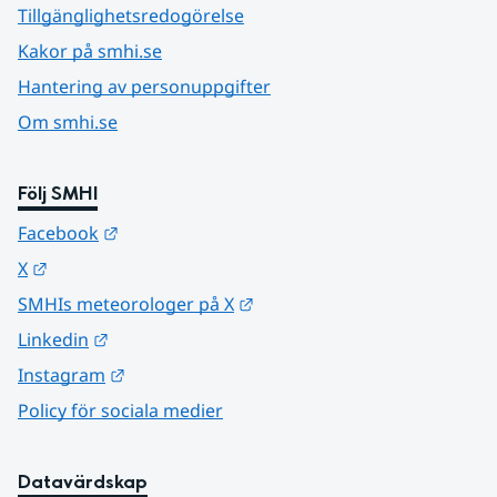
Tillgänglighetsredogörelse
Kakor på smhi.se
Hantering av personuppgifter
Om smhi.se
Följ SMHI
Länk till annan webbplats.
Facebook
Länk till annan webbplats.
X
Länk till annan webbplats.
SMHIs meteorologer på X
Länk till annan webbplats.
Linkedin
Länk till annan webbplats.
Instagram
Policy för sociala medier
Datavärdskap