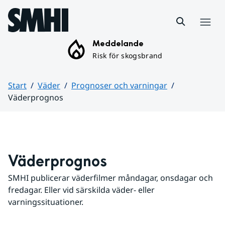
Hoppa till sidans innehåll
Meny
Meddelande
Risk för skogsbrand
Start
Väder
Prognoser och varningar
Väderprognos
Huvudinnehåll
Väderprognos
SMHI publicerar väderfilmer måndagar, onsdagar och 
fredagar. Eller vid särskilda väder- eller 
varningssituationer.