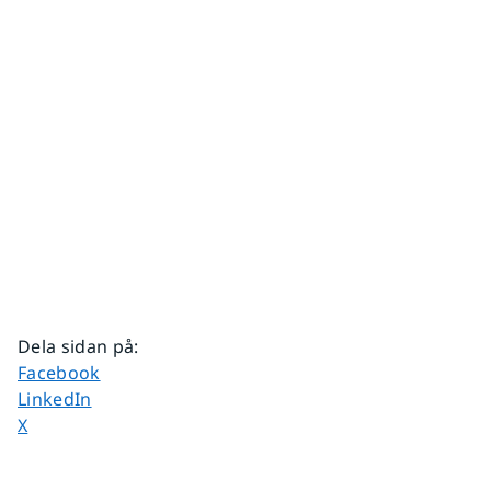
Dela sidan på
:
Dela sidan på
Facebook
Dela sidan på
LinkedIn
Dela sidan på
X