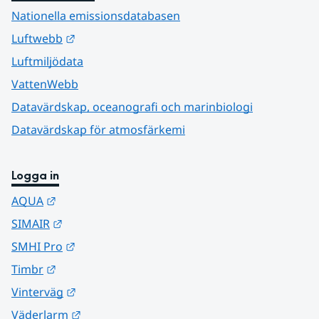
Nationella emissionsdatabasen
Länk till annan webbplats.
Luftwebb
Luftmiljödata
VattenWebb
Datavärdskap, oceanografi och marinbiologi
Datavärdskap för atmosfärkemi
Logga in
Länk till annan webbplats.
AQUA
Länk till annan webbplats.
SIMAIR
Länk till annan webbplats.
SMHI Pro
Länk till annan webbplats.
Timbr
Länk till annan webbplats.
Vinterväg
Länk till annan webbplats.
Väderlarm