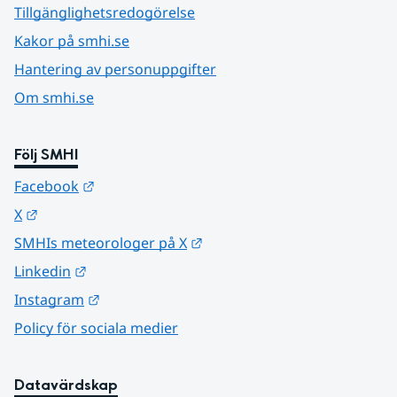
Tillgänglighetsredogörelse
Kakor på smhi.se
Hantering av personuppgifter
Om smhi.se
Följ SMHI
Länk till annan webbplats.
Facebook
Länk till annan webbplats.
X
Länk till annan webbplats.
SMHIs meteorologer på X
Länk till annan webbplats.
Linkedin
Länk till annan webbplats.
Instagram
Policy för sociala medier
Datavärdskap