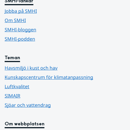
SMHI-länkar
Jobba på SMHI
Om SMHI
SMHI-bloggen
SMHI-podden
Teman
Havsmiljö i kust och hav
Kunskapscentrum för klimatanpassning
Luftkvalitet
SIMAIR
Sjöar och vattendrag
Om webbplatsen