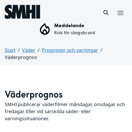
Hoppa till sidans innehåll
Meny
Meddelande
Risk för skogsbrand
Start
Väder
Prognoser och varningar
Väderprognos
Huvudinnehåll
Väderprognos
SMHI publicerar väderfilmer måndagar, onsdagar och 
fredagar. Eller vid särskilda väder- eller 
varningssituationer.