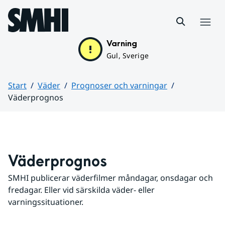
Hoppa till sidans innehåll
Meny
Varning
Gul, Sverige
Start
Väder
Prognoser och varningar
Väderprognos
Huvudinnehåll
Väderprognos
SMHI publicerar väderfilmer måndagar, onsdagar och 
fredagar. Eller vid särskilda väder- eller 
varningssituationer.