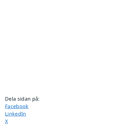
Dela sidan på
:
Dela sidan på
Facebook
Dela sidan på
LinkedIn
Dela sidan på
X