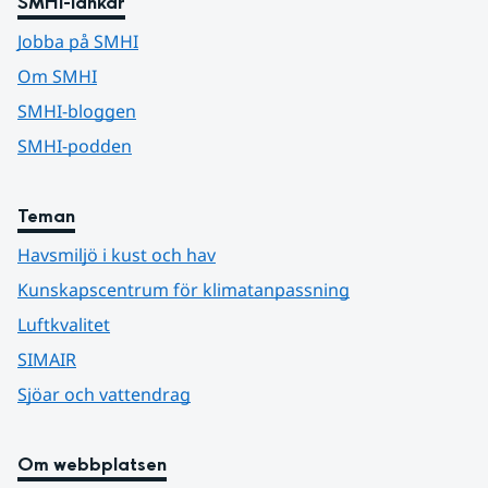
SMHI-länkar
Jobba på SMHI
Om SMHI
SMHI-bloggen
SMHI-podden
Teman
Havsmiljö i kust och hav
Kunskapscentrum för klimatanpassning
Luftkvalitet
SIMAIR
Sjöar och vattendrag
Om webbplatsen