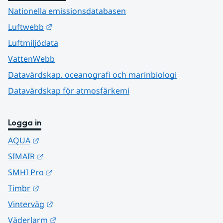
Nationella emissionsdatabasen
Länk till annan webbplats.
Luftwebb
Luftmiljödata
VattenWebb
Datavärdskap, oceanografi och marinbiologi
Datavärdskap för atmosfärkemi
Logga in
Länk till annan webbplats.
AQUA
Länk till annan webbplats.
SIMAIR
Länk till annan webbplats.
SMHI Pro
Länk till annan webbplats.
Timbr
Länk till annan webbplats.
Vinterväg
Länk till annan webbplats.
Väderlarm