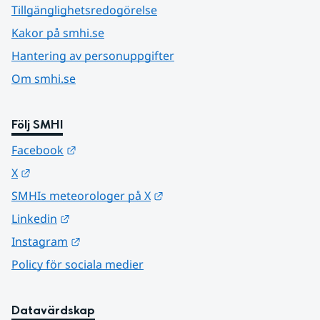
Tillgänglighetsredogörelse
Kakor på smhi.se
Hantering av personuppgifter
Om smhi.se
Följ SMHI
Länk till annan webbplats.
Facebook
Länk till annan webbplats.
X
Länk till annan webbplats.
SMHIs meteorologer på X
Länk till annan webbplats.
Linkedin
Länk till annan webbplats.
Instagram
Policy för sociala medier
Datavärdskap