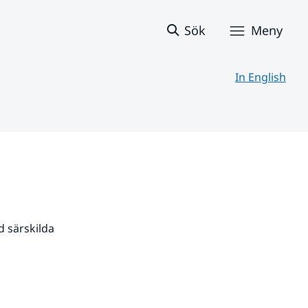
Sök
Meny
In English
 särskilda 