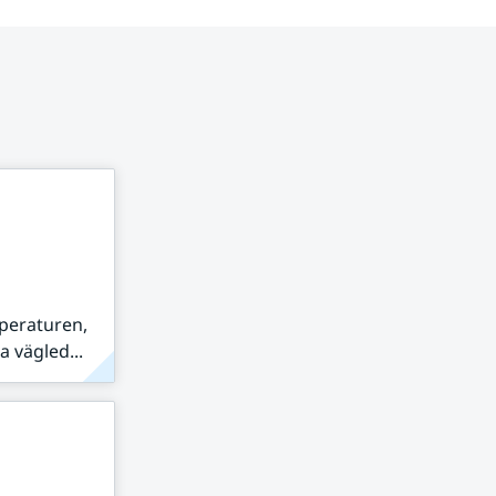
peraturen,
 vägled...