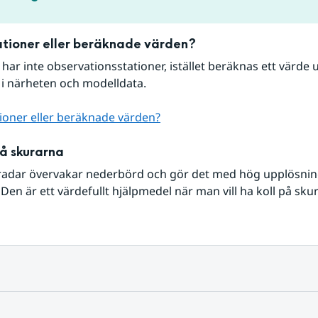
tioner eller beräknade värden?
r har inte observationsstationer, istället beräknas ett värde u
 i närheten och modelldata.
ioner eller beräknade värden?
på skurarna
radar övervakar nederbörd och gör det med hög upplösning 
Den är ett värdefullt hjälpmedel när man vill ha koll på sku