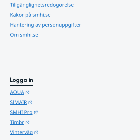
Tillgänglighetsredogörelse
Kakor på smhi.se
Hantering av personuppgifter
Om smhi.se
Logga in
Länk till annan webbplats.
AQUA
Länk till annan webbplats.
SIMAIR
Länk till annan webbplats.
SMHI Pro
Länk till annan webbplats.
Timbr
Länk till annan webbplats.
Vinterväg