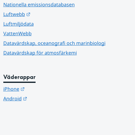
Nationella emissionsdatabasen
Länk till annan webbplats.
Luftwebb
Luftmiljödata
VattenWebb
Datavärdskap, oceanografi och marinbiologi
Datavärdskap för atmosfärkemi
Väderappar
Länk till annan webbplats.
iPhone
Länk till annan webbplats.
Android