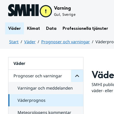
Hoppa till sidans innehåll
Varning
Gul, Sverige
Väder
Klimat
Data
Professionella tjänster
Start
Väder
Prognoser och varningar
Väderpr
varningar
och
Huvudinnehåll
Prognoser
för
Undersidor
Väder
Väde
Prognoser och varningar
SMHI public
Varningar och meddelanden
väder- eller
Väderprognos
Meteorologens kommentar