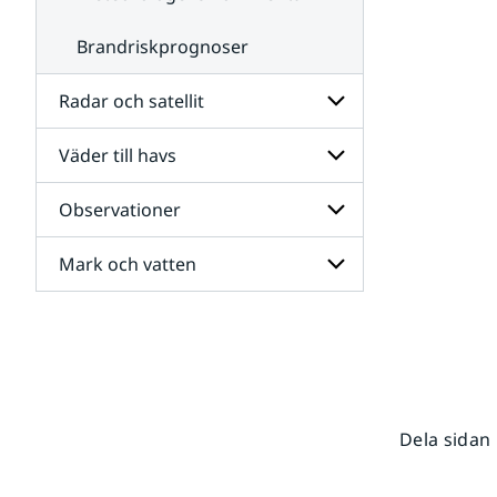
Brandriskprognoser
Radar och satellit
Väder till havs
Undersidor
för
Radar
Observationer
Undersidor
och
för
satellit
Väder
Mark och vatten
Undersidor
till
för
havs
Observationer
Undersidor
för
Mark
och
vatten
Dela sidan