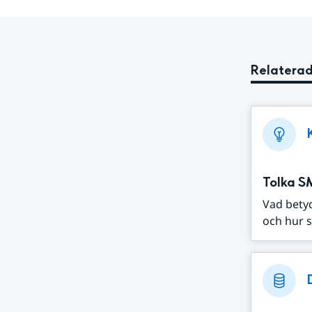
Relaterad
Tolka S
Vad bety
och hur s