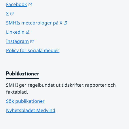
Länk till annan webbplats.
Facebook
Länk till annan webbplats.
X
Länk till annan webbplats.
SMHIs meteorologer på X
Länk till annan webbplats.
Linkedin
Länk till annan webbplats.
Instagram
Policy för sociala medier
Publikationer
SMHI ger regelbundet ut tidskrifter, rapporter och 
faktablad.
Sök publikationer
Nyhetsbladet Medvind