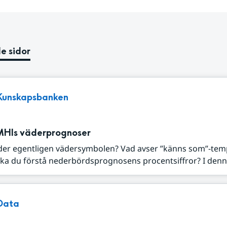
e sidor
Kunskapsbanken
MHIs väderprognoser
der egentligen vädersymbolen? Vad avser ”känns som”-tem
ka du förstå nederbördsprognosens procentsiffror? I denna
Data