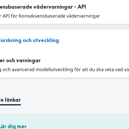
ensbaserade vädervarningar - API
r API för Konsekvensbaserade vädervarningar
Forskning och utveckling
er och varningar
 och avancerad modellutveckling för att du ska veta vad s
e länkar
Lär dig mer