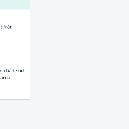
tifrån 
i både tid 
rarna.