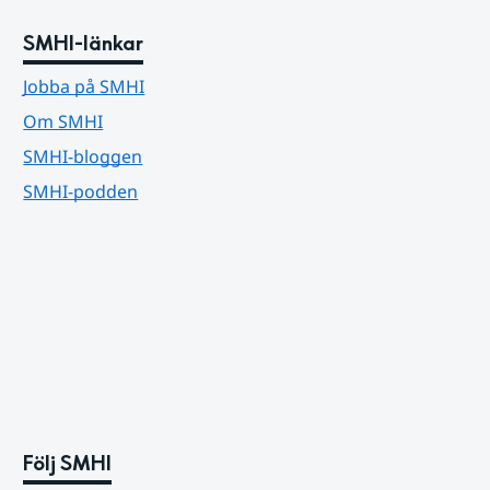
SMHI-länkar
Jobba på SMHI
Om SMHI
SMHI-bloggen
SMHI-podden
Följ SMHI