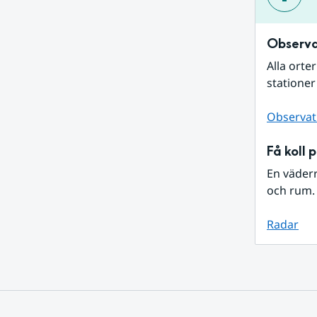
Observa
Alla orte
stationer
Observat
Få koll 
En väder
och rum. 
Radar