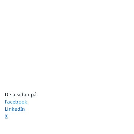
Dela sidan på
:
Dela sidan på
Facebook
Dela sidan på
LinkedIn
Dela sidan på
X