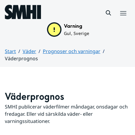
Hoppa till sidans innehåll
Meny
Varning
Gul, Sverige
Start
Väder
Prognoser och varningar
Väderprognos
Huvudinnehåll
Väderprognos
SMHI publicerar väderfilmer måndagar, onsdagar och 
fredagar. Eller vid särskilda väder- eller 
varningssituationer.