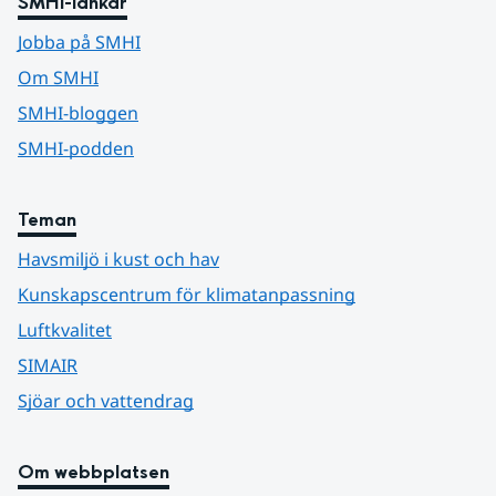
SMHI-länkar
Jobba på SMHI
Om SMHI
SMHI-bloggen
SMHI-podden
Teman
Havsmiljö i kust och hav
Kunskapscentrum för klimatanpassning
Luftkvalitet
SIMAIR
Sjöar och vattendrag
Om webbplatsen