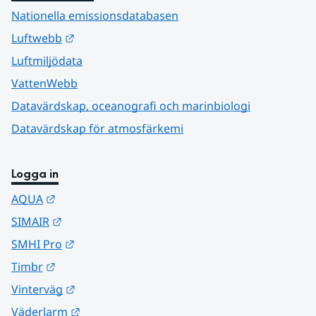
Nationella emissionsdatabasen
Länk till annan webbplats.
Luftwebb
Luftmiljödata
VattenWebb
Datavärdskap, oceanografi och marinbiologi
Datavärdskap för atmosfärkemi
Logga in
Länk till annan webbplats.
AQUA
Länk till annan webbplats.
SIMAIR
Länk till annan webbplats.
SMHI Pro
Länk till annan webbplats.
Timbr
Länk till annan webbplats.
Vinterväg
Länk till annan webbplats.
Väderlarm