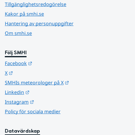
Tillgänglighetsredogörelse
Kakor på smhi.se
Hantering av personuppgifter
Om smhi.se
Följ SMHI
Länk till annan webbplats.
Facebook
Länk till annan webbplats.
X
Länk till annan webbplats.
SMHIs meteorologer på X
Länk till annan webbplats.
Linkedin
Länk till annan webbplats.
Instagram
Policy för sociala medier
Datavärdskap