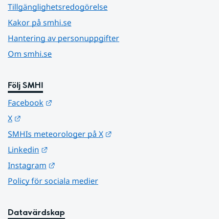
Tillgänglighetsredogörelse
Kakor på smhi.se
Hantering av personuppgifter
Om smhi.se
Följ SMHI
Länk till annan webbplats.
Facebook
Länk till annan webbplats.
X
Länk till annan webbplats.
SMHIs meteorologer på X
Länk till annan webbplats.
Linkedin
Länk till annan webbplats.
Instagram
Policy för sociala medier
Datavärdskap