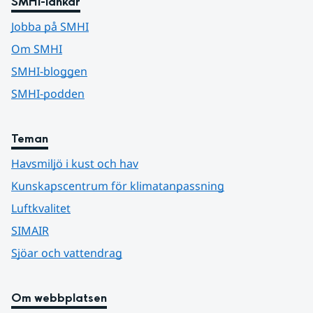
SMHI-länkar
Jobba på SMHI
Om SMHI
SMHI-bloggen
SMHI-podden
Teman
Havsmiljö i kust och hav
Kunskapscentrum för klimatanpassning
Luftkvalitet
SIMAIR
Sjöar och vattendrag
Om webbplatsen