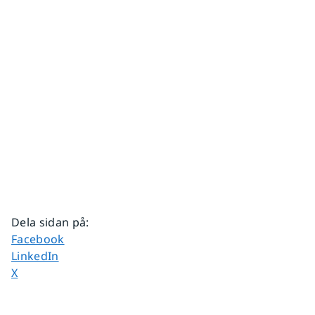
Dela sidan på
:
Dela sidan på
Facebook
Dela sidan på
LinkedIn
Dela sidan på
X