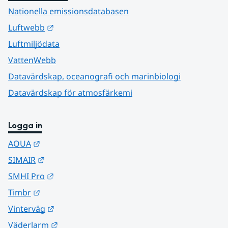
Nationella emissionsdatabasen
Länk till annan webbplats.
Luftwebb
Luftmiljödata
VattenWebb
Datavärdskap, oceanografi och marinbiologi
Datavärdskap för atmosfärkemi
Logga in
Länk till annan webbplats.
AQUA
Länk till annan webbplats.
SIMAIR
Länk till annan webbplats.
SMHI Pro
Länk till annan webbplats.
Timbr
Länk till annan webbplats.
Vinterväg
Länk till annan webbplats.
Väderlarm