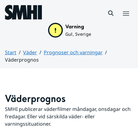
Hoppa till sidans innehåll
Meny
Varning
Gul, Sverige
Start
Väder
Prognoser och varningar
Väderprognos
Huvudinnehåll
Väderprognos
SMHI publicerar väderfilmer måndagar, onsdagar och 
fredagar. Eller vid särskilda väder- eller 
varningssituationer.