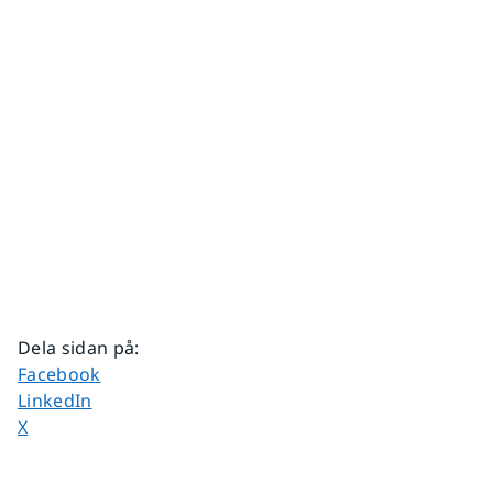
Dela sidan på
:
Dela sidan på
Facebook
Dela sidan på
LinkedIn
Dela sidan på
X