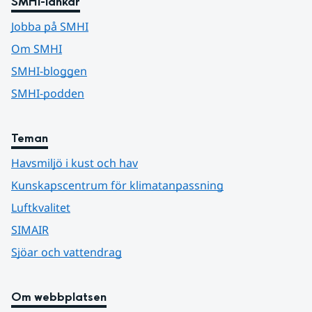
SMHI-länkar
Jobba på SMHI
Om SMHI
SMHI-bloggen
SMHI-podden
Teman
Havsmiljö i kust och hav
Kunskapscentrum för klimatanpassning
Luftkvalitet
SIMAIR
Sjöar och vattendrag
Om webbplatsen