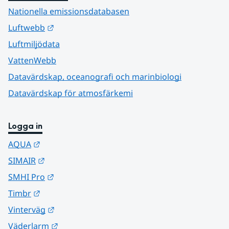
Nationella emissionsdatabasen
Länk till annan webbplats.
Luftwebb
Luftmiljödata
VattenWebb
Datavärdskap, oceanografi och marinbiologi
Datavärdskap för atmosfärkemi
Logga in
Länk till annan webbplats.
AQUA
Länk till annan webbplats.
SIMAIR
Länk till annan webbplats.
SMHI Pro
Länk till annan webbplats.
Timbr
Länk till annan webbplats.
Vinterväg
Länk till annan webbplats.
Väderlarm