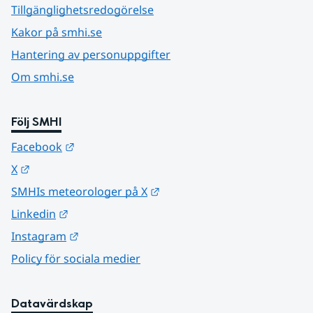
Tillgänglighetsredogörelse
Kakor på smhi.se
Hantering av personuppgifter
Om smhi.se
Följ SMHI
Länk till annan webbplats.
Facebook
Länk till annan webbplats.
X
Länk till annan webbplats.
SMHIs meteorologer på X
Länk till annan webbplats.
Linkedin
Länk till annan webbplats.
Instagram
Policy för sociala medier
Datavärdskap