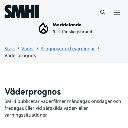
Hoppa till sidans innehåll
Meny
Meddelande
Risk för skogsbrand
Start
Väder
Prognoser och varningar
Väderprognos
Huvudinnehåll
Väderprognos
SMHI publicerar väderfilmer måndagar, onsdagar och 
fredagar. Eller vid särskilda väder- eller 
varningssituationer.