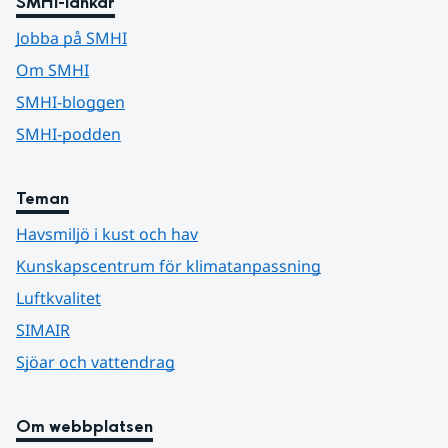
SMHI-länkar
Jobba på SMHI
Om SMHI
SMHI-bloggen
SMHI-podden
Teman
Havsmiljö i kust och hav
Kunskapscentrum för klimatanpassning
Luftkvalitet
SIMAIR
Sjöar och vattendrag
Om webbplatsen