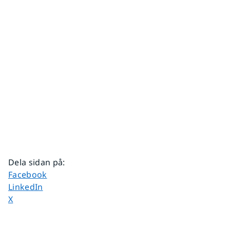
Dela sidan på
:
Dela sidan på
Facebook
Dela sidan på
LinkedIn
Dela sidan på
X