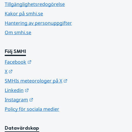
Tillgänglighetsredogörelse
Kakor på smhi.se
Hantering av personuppgifter
Om smhi.se
Följ SMHI
Länk till annan webbplats.
Facebook
Länk till annan webbplats.
X
Länk till annan webbplats.
SMHIs meteorologer på X
Länk till annan webbplats.
Linkedin
Länk till annan webbplats.
Instagram
Policy för sociala medier
Datavärdskap