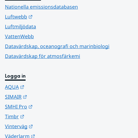
Nationella emissionsdatabasen
Länk till annan webbplats.
Luftwebb
Luftmiljödata
VattenWebb
Datavärdskap, oceanografi och marinbiologi
Datavärdskap för atmosfärkemi
Logga in
Länk till annan webbplats.
AQUA
Länk till annan webbplats.
SIMAIR
Länk till annan webbplats.
SMHI Pro
Länk till annan webbplats.
Timbr
Länk till annan webbplats.
Vinterväg
Länk till annan webbplats.
Väderlarm