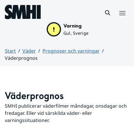
Hoppa till sidans innehåll
Meny
Varning
Gul, Sverige
Start
Väder
Prognoser och varningar
Väderprognos
Huvudinnehåll
Väderprognos
SMHI publicerar väderfilmer måndagar, onsdagar och 
fredagar. Eller vid särskilda väder- eller 
varningssituationer.