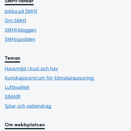
SMHI-länkar
Jobba på SMHI
Om SMHI
SMHI-bloggen
SMHI-podden
Teman
Havsmiljö i kust och hav
Kunskapscentrum för klimatanpassning
Luftkvalitet
SIMAIR
Sjöar och vattendrag
Om webbplatsen