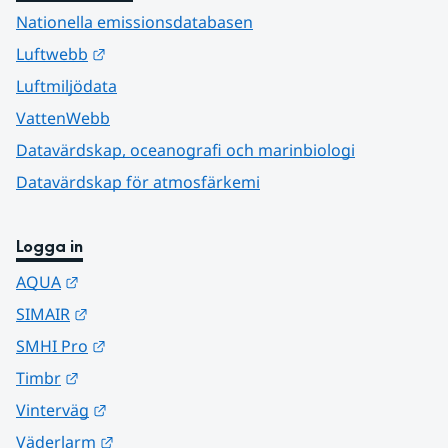
Nationella emissionsdatabasen
Länk till annan webbplats.
Luftwebb
Luftmiljödata
VattenWebb
Datavärdskap, oceanografi och marinbiologi
Datavärdskap för atmosfärkemi
Logga in
Länk till annan webbplats.
AQUA
Länk till annan webbplats.
SIMAIR
Länk till annan webbplats.
SMHI Pro
Länk till annan webbplats.
Timbr
Länk till annan webbplats.
Vinterväg
Länk till annan webbplats.
Väderlarm