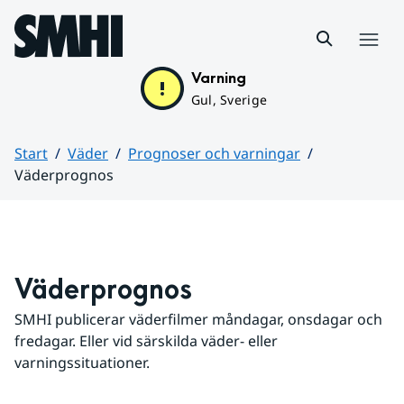
Hoppa till sidans innehåll
Meny
Varning
Gul, Sverige
Start
Väder
Prognoser och varningar
Väderprognos
Huvudinnehåll
Väderprognos
SMHI publicerar väderfilmer måndagar, onsdagar och 
fredagar. Eller vid särskilda väder- eller 
varningssituationer.