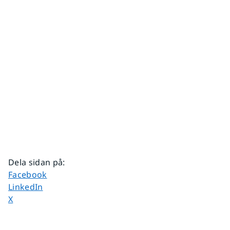
Dela sidan på
:
Dela sidan på
Facebook
Dela sidan på
LinkedIn
Dela sidan på
X