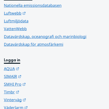
Nationella emissionsdatabasen
Länk till annan webbplats.
Luftwebb
Luftmiljödata
VattenWebb
Datavärdskap, oceanografi och marinbiologi
Datavärdskap för atmosfärkemi
Logga in
Länk till annan webbplats.
AQUA
Länk till annan webbplats.
SIMAIR
Länk till annan webbplats.
SMHI Pro
Länk till annan webbplats.
Timbr
Länk till annan webbplats.
Vinterväg
Länk till annan webbplats.
Väderlarm