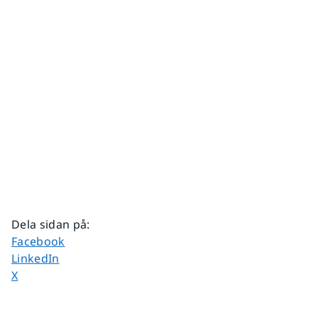
Dela sidan på
:
Dela sidan på
Facebook
Dela sidan på
LinkedIn
Dela sidan på
X