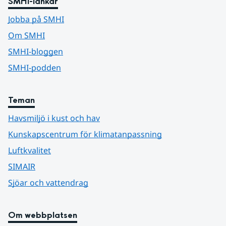
SMHI-länkar
Jobba på SMHI
Om SMHI
SMHI-bloggen
SMHI-podden
Teman
Havsmiljö i kust och hav
Kunskapscentrum för klimatanpassning
Luftkvalitet
SIMAIR
Sjöar och vattendrag
Om webbplatsen