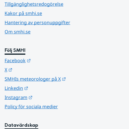
Tillgänglighetsredogörelse
Kakor på smhi.se
Hantering av personuppgifter
Om smhi.se
Följ SMHI
Länk till annan webbplats.
Facebook
Länk till annan webbplats.
X
Länk till annan webbplats.
SMHIs meteorologer på X
Länk till annan webbplats.
Linkedin
Länk till annan webbplats.
Instagram
Policy för sociala medier
Datavärdskap