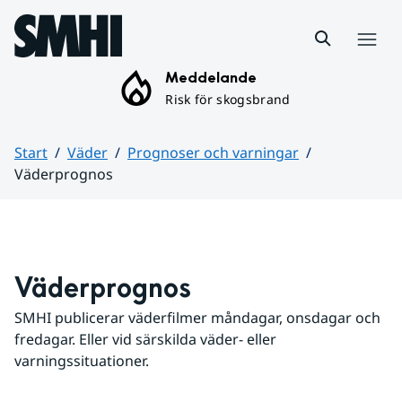
Hoppa till sidans innehåll
Meny
Meddelande
Risk för skogsbrand
Start
Väder
Prognoser och varningar
Väderprognos
Huvudinnehåll
Väderprognos
SMHI publicerar väderfilmer måndagar, onsdagar och 
fredagar. Eller vid särskilda väder- eller 
varningssituationer.