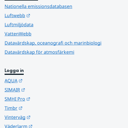
Nationella emissionsdatabasen
Länk till annan webbplats.
Luftwebb
Luftmiljödata
VattenWebb
Datavärdskap, oceanografi och marinbiologi
Datavärdskap för atmosfärkemi
Logga in
Länk till annan webbplats.
AQUA
Länk till annan webbplats.
SIMAIR
Länk till annan webbplats.
SMHI Pro
Länk till annan webbplats.
Timbr
Länk till annan webbplats.
Vinterväg
Länk till annan webbplats.
Väderlarm