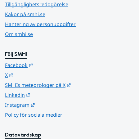
Tillgänglighetsredogörelse
Kakor på smhi.se
Hantering av personuppgifter
Om smhi.se
Följ SMHI
Länk till annan webbplats.
Facebook
Länk till annan webbplats.
X
Länk till annan webbplats.
SMHIs meteorologer på X
Länk till annan webbplats.
Linkedin
Länk till annan webbplats.
Instagram
Policy för sociala medier
Datavärdskap