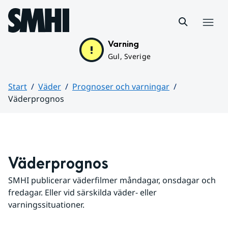
Hoppa till sidans innehåll
Meny
Varning
Gul, Sverige
Start
Väder
Prognoser och varningar
Väderprognos
Huvudinnehåll
Väderprognos
SMHI publicerar väderfilmer måndagar, onsdagar och 
fredagar. Eller vid särskilda väder- eller 
varningssituationer.