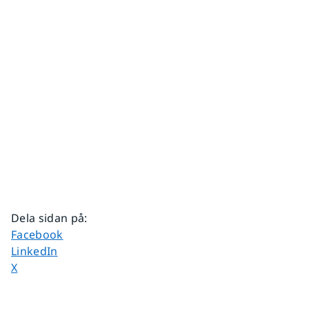
Dela sidan på
:
Dela sidan på
Facebook
Dela sidan på
LinkedIn
Dela sidan på
X