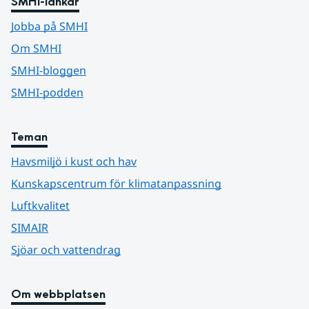
SMHI-länkar
Jobba på SMHI
Om SMHI
SMHI-bloggen
SMHI-podden
Teman
Havsmiljö i kust och hav
Kunskapscentrum för klimatanpassning
Luftkvalitet
SIMAIR
Sjöar och vattendrag
Om webbplatsen