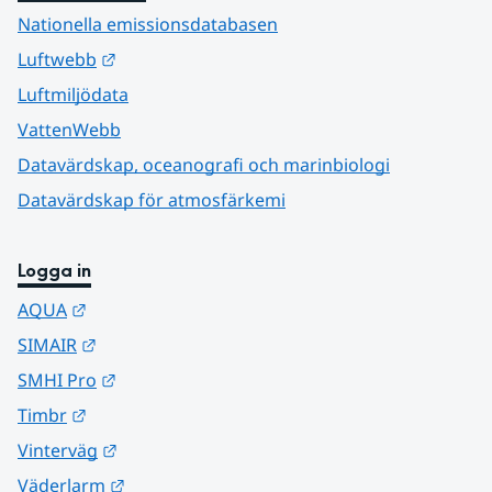
Nationella emissionsdatabasen
Länk till annan webbplats.
Luftwebb
Luftmiljödata
VattenWebb
Datavärdskap, oceanografi och marinbiologi
Datavärdskap för atmosfärkemi
Logga in
Länk till annan webbplats.
AQUA
Länk till annan webbplats.
SIMAIR
Länk till annan webbplats.
SMHI Pro
Länk till annan webbplats.
Timbr
Länk till annan webbplats.
Vinterväg
Länk till annan webbplats.
Väderlarm