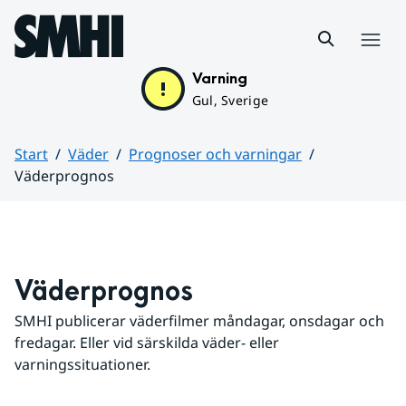
Hoppa till sidans innehåll
Meny
Varning
Gul, Sverige
Start
Väder
Prognoser och varningar
Väderprognos
Huvudinnehåll
Väderprognos
SMHI publicerar väderfilmer måndagar, onsdagar och 
fredagar. Eller vid särskilda väder- eller 
varningssituationer.