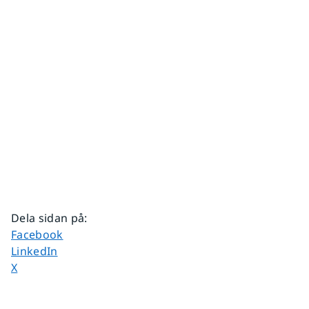
Dela sidan på
:
Dela sidan på
Facebook
Dela sidan på
LinkedIn
Dela sidan på
X