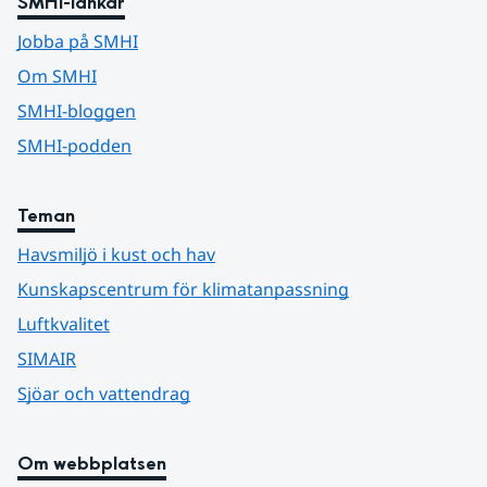
SMHI-länkar
Jobba på SMHI
Om SMHI
SMHI-bloggen
SMHI-podden
Teman
Havsmiljö i kust och hav
Kunskapscentrum för klimatanpassning
Luftkvalitet
SIMAIR
Sjöar och vattendrag
Om webbplatsen