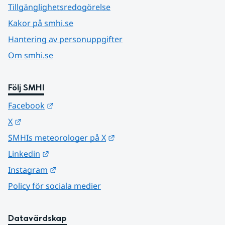
Tillgänglighetsredogörelse
Kakor på smhi.se
Hantering av personuppgifter
Om smhi.se
Följ SMHI
Länk till annan webbplats.
Facebook
Länk till annan webbplats.
X
Länk till annan webbplats.
SMHIs meteorologer på X
Länk till annan webbplats.
Linkedin
Länk till annan webbplats.
Instagram
Policy för sociala medier
Datavärdskap