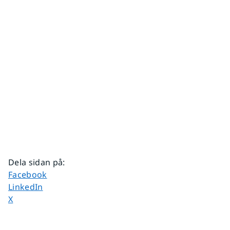
Dela sidan på
:
Dela sidan på
Facebook
Dela sidan på
LinkedIn
Dela sidan på
X