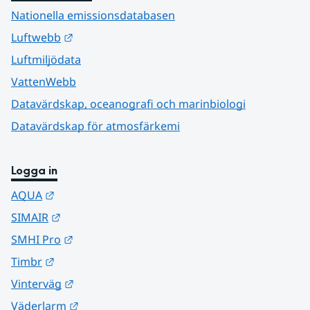
Nationella emissionsdatabasen
Länk till annan webbplats.
Luftwebb
Luftmiljödata
VattenWebb
Datavärdskap, oceanografi och marinbiologi
Datavärdskap för atmosfärkemi
Logga in
Länk till annan webbplats.
AQUA
Länk till annan webbplats.
SIMAIR
Länk till annan webbplats.
SMHI Pro
Länk till annan webbplats.
Timbr
Länk till annan webbplats.
Vinterväg
Länk till annan webbplats.
Väderlarm