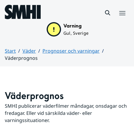
Hoppa till sidans innehåll
Meny
Varning
Gul, Sverige
Start
Väder
Prognoser och varningar
Väderprognos
Huvudinnehåll
Väderprognos
SMHI publicerar väderfilmer måndagar, onsdagar och 
fredagar. Eller vid särskilda väder- eller 
varningssituationer.