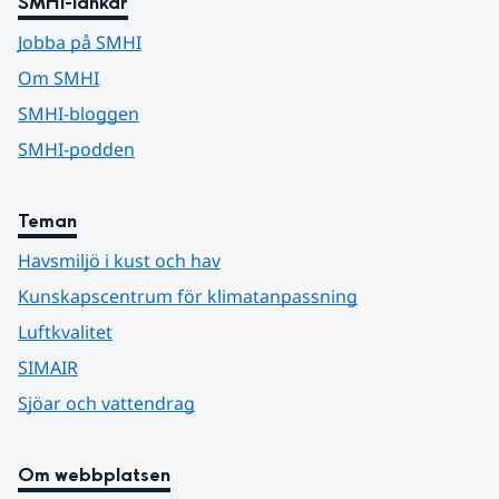
SMHI-länkar
Jobba på SMHI
Om SMHI
SMHI-bloggen
SMHI-podden
Teman
Havsmiljö i kust och hav
Kunskapscentrum för klimatanpassning
Luftkvalitet
SIMAIR
Sjöar och vattendrag
Om webbplatsen