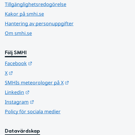
Tillgänglighetsredogörelse
Kakor på smhi.se
Hantering av personuppgifter
Om smhi.se
Följ SMHI
Länk till annan webbplats.
Facebook
Länk till annan webbplats.
X
Länk till annan webbplats.
SMHIs meteorologer på X
Länk till annan webbplats.
Linkedin
Länk till annan webbplats.
Instagram
Policy för sociala medier
Datavärdskap