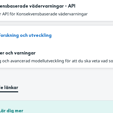
ensbaserade vädervarningar - API
r API för Konsekvensbaserade vädervarningar
Forskning och utveckling
er och varningar
 och avancerad modellutveckling för att du ska veta vad s
e länkar
Lär dig mer