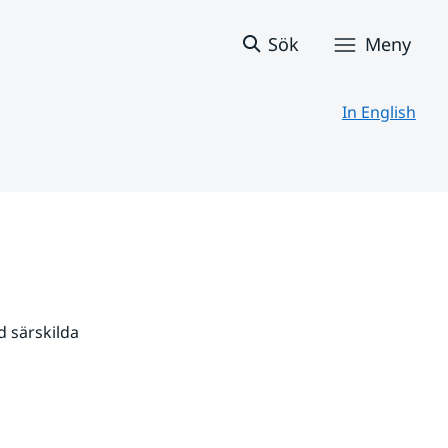
Sök
Meny
In English
 särskilda 