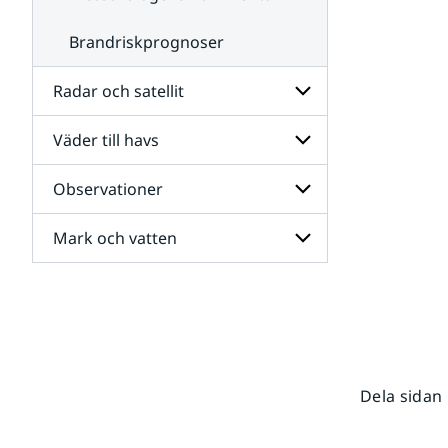
Brandriskprognoser
Radar och satellit
Väder till havs
Undersidor
för
Radar
Observationer
Undersidor
och
för
satellit
Väder
Mark och vatten
Undersidor
till
för
havs
Observationer
Undersidor
för
Mark
och
vatten
Dela sidan