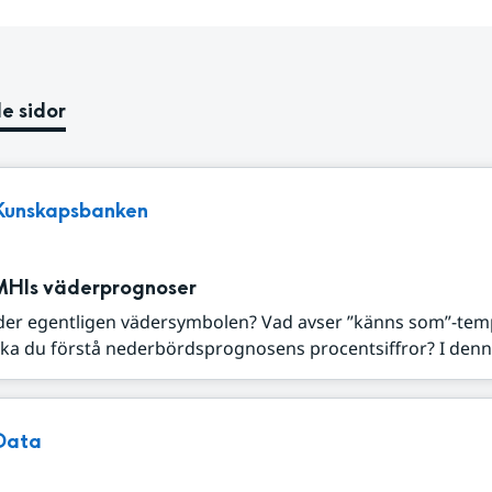
e sidor
Kunskapsbanken
MHIs väderprognoser
der egentligen vädersymbolen? Vad avser ”känns som”-tem
ka du förstå nederbördsprognosens procentsiffror? I denna
Data