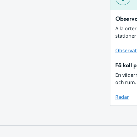
Observa
Alla orte
stationer
Observat
Få koll 
En väder
och rum. 
Radar