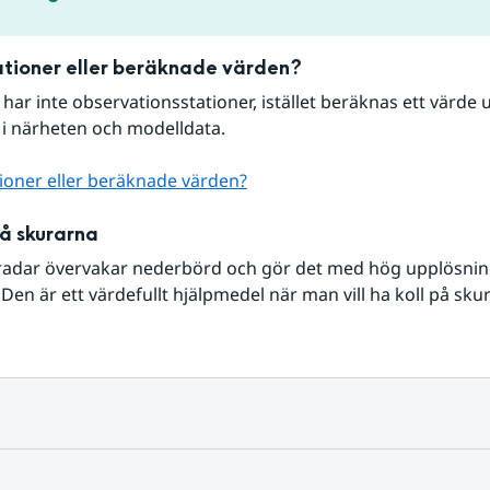
tioner eller beräknade värden?
r har inte observationsstationer, istället beräknas ett värde u
 i närheten och modelldata.
ioner eller beräknade värden?
på skurarna
radar övervakar nederbörd och gör det med hög upplösning 
Den är ett värdefullt hjälpmedel när man vill ha koll på sku