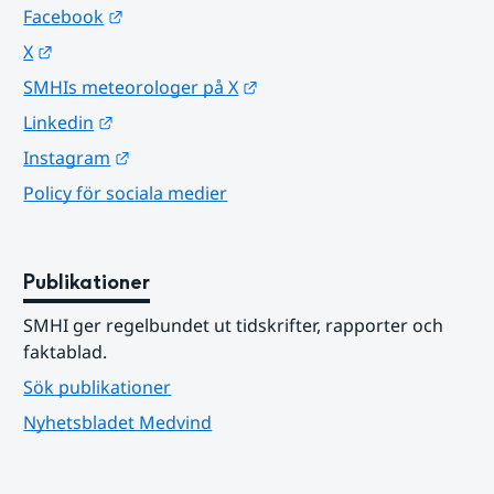
Länk till annan webbplats.
Facebook
Länk till annan webbplats.
X
Länk till annan webbplats.
SMHIs meteorologer på X
Länk till annan webbplats.
Linkedin
Länk till annan webbplats.
Instagram
Policy för sociala medier
Publikationer
SMHI ger regelbundet ut tidskrifter, rapporter och 
faktablad.
Sök publikationer
Nyhetsbladet Medvind