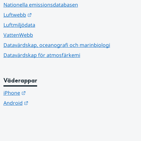
Nationella emissionsdatabasen
Länk till annan webbplats.
Luftwebb
Luftmiljödata
VattenWebb
Datavärdskap, oceanografi och marinbiologi
Datavärdskap för atmosfärkemi
Väderappar
Länk till annan webbplats.
iPhone
Länk till annan webbplats.
Android