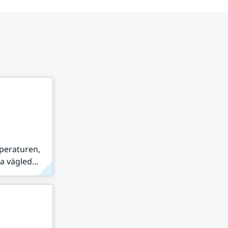
peraturen,
 vägled...