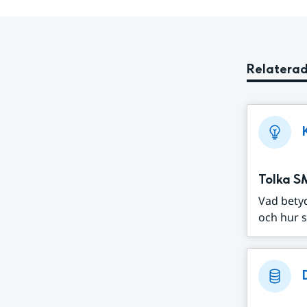
Relaterad
Tolka S
Vad bety
och hur s