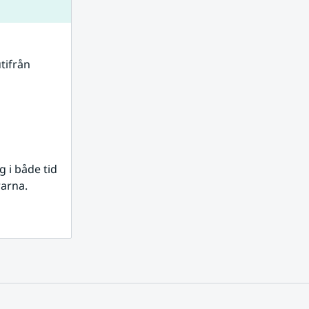
tifrån 
i både tid 
rarna.