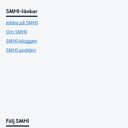
SMHI-länkar
Jobba på SMHI
Om SMHI
SMHI-bloggen
SMHI-podden
Följ SMHI