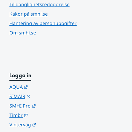
Tillgänglighetsredogörelse
Kakor på smhi.se
Hantering av personuppgifter
Om smhi.se
Logga in
Länk till annan webbplats.
AQUA
Länk till annan webbplats.
SIMAIR
Länk till annan webbplats.
SMHI Pro
Länk till annan webbplats.
Timbr
Länk till annan webbplats.
Vinterväg