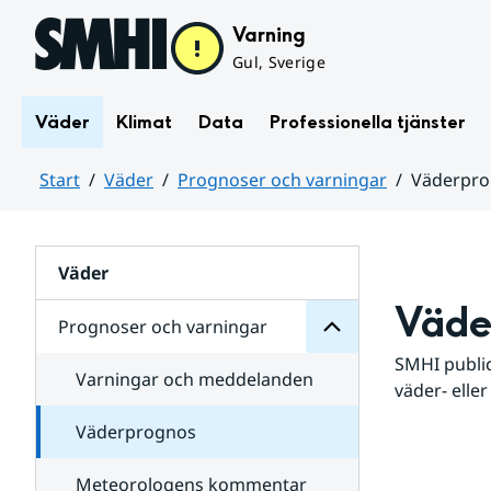
Hoppa till sidans innehåll
Varning
Gul, Sverige
Väder
Klimat
Data
Professionella tjänster
Start
Väder
Prognoser och varningar
Väderpr
varningar
och
Huvudinnehåll
Prognoser
för
Undersidor
Väder
Väde
Prognoser och varningar
SMHI public
Varningar och meddelanden
väder- eller
Väderprognos
Meteorologens kommentar