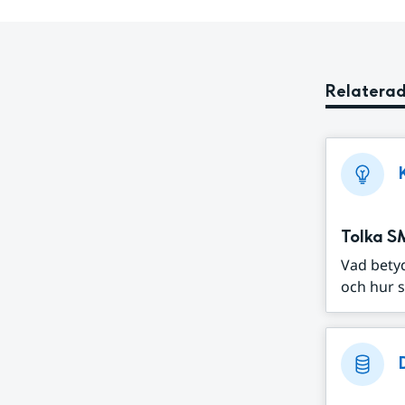
Relaterad
Tolka S
Vad bety
och hur s