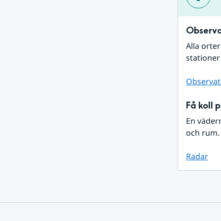
Observa
Alla orte
stationer
Observat
Få koll 
En väder
och rum. 
Radar