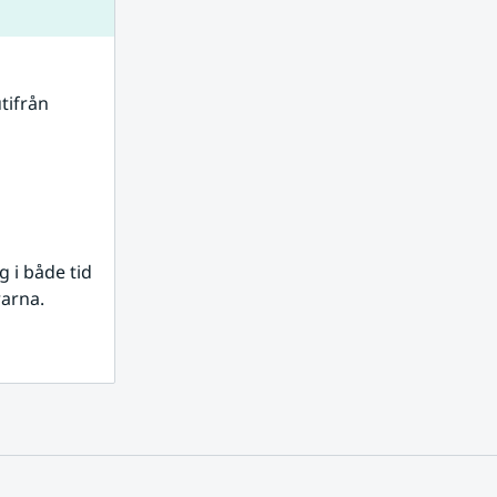
tifrån 
i både tid 
rarna.