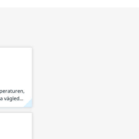
peraturen,
 vägled...