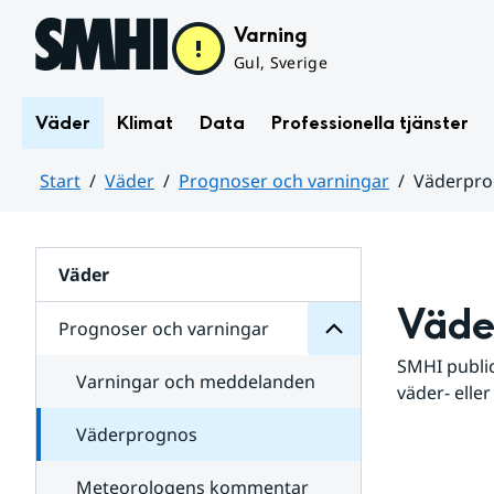
Hoppa till sidans innehåll
Varning
Gul, Sverige
Väder
Klimat
Data
Professionella tjänster
Start
Väder
Prognoser och varningar
Väderpr
varningar
och
Huvudinnehåll
Prognoser
för
Undersidor
Väder
Väde
Prognoser och varningar
SMHI public
Varningar och meddelanden
väder- eller
Väderprognos
Meteorologens kommentar