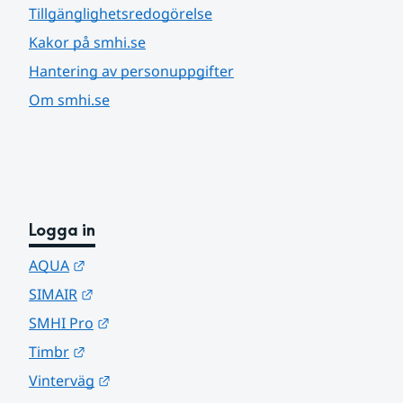
Tillgänglighetsredogörelse
Kakor på smhi.se
Hantering av personuppgifter
Om smhi.se
Logga in
Länk till annan webbplats.
AQUA
Länk till annan webbplats.
SIMAIR
Länk till annan webbplats.
SMHI Pro
Länk till annan webbplats.
Timbr
Länk till annan webbplats.
Vinterväg