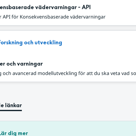
ensbaserade vädervarningar - API
r API för Konsekvensbaserade vädervarningar
Forskning och utveckling
er och varningar
 och avancerad modellutveckling för att du ska veta vad s
e länkar
Lär dig mer