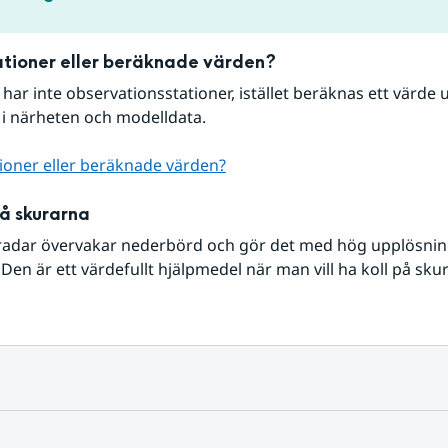
tioner eller beräknade värden?
r har inte observationsstationer, istället beräknas ett värde u
 i närheten och modelldata.
ioner eller beräknade värden?
på skurarna
radar övervakar nederbörd och gör det med hög upplösning 
Den är ett värdefullt hjälpmedel när man vill ha koll på sku