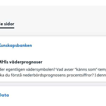
e sidor
Kunskapsbanken
MHIs väderprognoser
der egentligen vädersymbolen? Vad avser ”känns som”-tem
ka du förstå nederbördsprognosens procentsiffror? I denna
Data