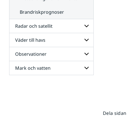
Brandriskprognoser
Radar och satellit
Väder till havs
Undersidor
för
Radar
Observationer
Undersidor
och
för
satellit
Väder
Mark och vatten
Undersidor
till
för
havs
Observationer
Undersidor
för
Mark
och
vatten
Dela sidan