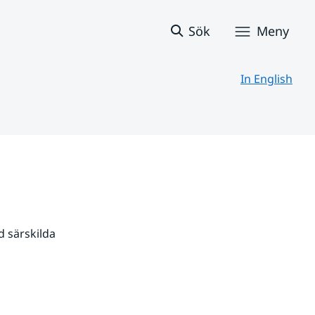
Sök
Meny
In English
 särskilda 