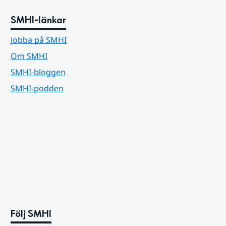
SMHI-länkar
Jobba på SMHI
Om SMHI
SMHI-bloggen
SMHI-podden
Följ SMHI