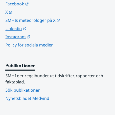
Länk till annan webbplats.
Facebook
Länk till annan webbplats.
X
Länk till annan webbplats.
SMHIs meteorologer på X
Länk till annan webbplats.
Linkedin
Länk till annan webbplats.
Instagram
Policy för sociala medier
Publikationer
SMHI ger regelbundet ut tidskrifter, rapporter och 
faktablad.
Sök publikationer
Nyhetsbladet Medvind