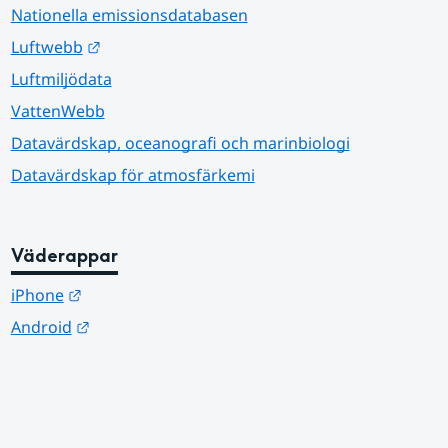
Nationella emissionsdatabasen
Länk till annan webbplats.
Luftwebb
Luftmiljödata
VattenWebb
Datavärdskap, oceanografi och marinbiologi
Datavärdskap för atmosfärkemi
Väderappar
Länk till annan webbplats.
iPhone
Länk till annan webbplats.
Android