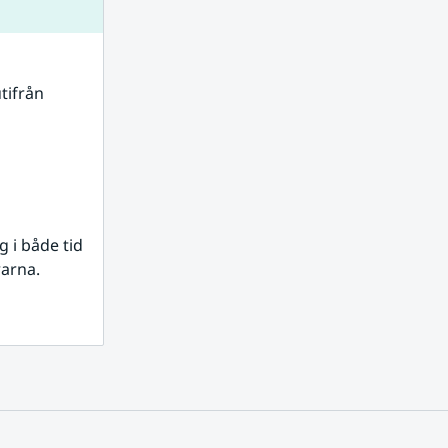
tifrån 
i både tid 
rarna.