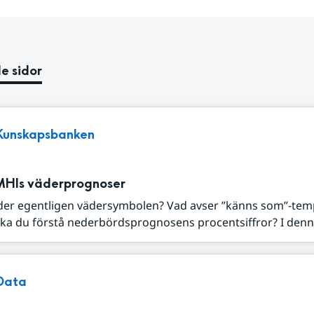
e sidor
Kunskapsbanken
MHIs väderprognoser
der egentligen vädersymbolen? Vad avser ”känns som”-tem
ka du förstå nederbördsprognosens procentsiffror? I denna
Data