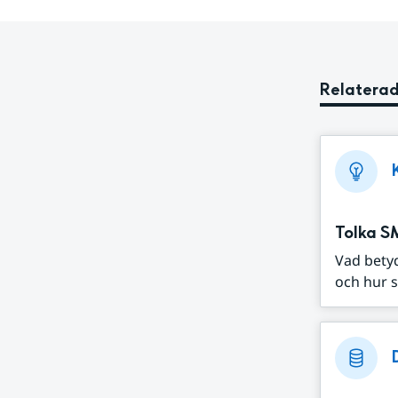
Relaterad
Tolka S
Vad bety
och hur s