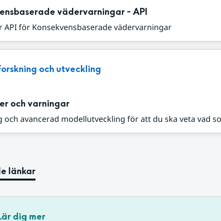
ensbaserade vädervarningar - API
r API för Konsekvensbaserade vädervarningar
Forskning och utveckling
er och varningar
 och avancerad modellutveckling för att du ska veta vad s
e länkar
Lär dig mer