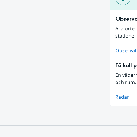
Observa
Alla orte
stationer
Observat
Få koll 
En väder
och rum. 
Radar