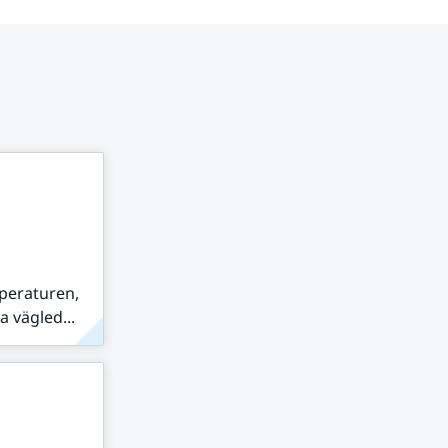
peraturen,
 vägled...