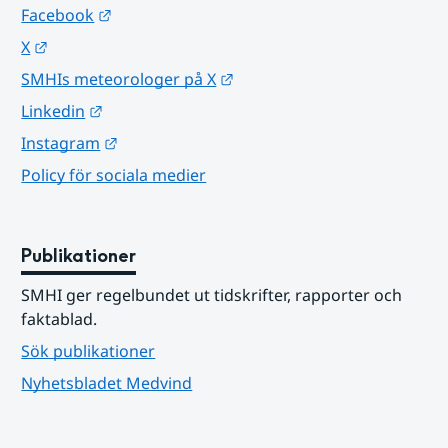
Länk till annan webbplats.
Facebook
Länk till annan webbplats.
X
Länk till annan webbplats.
SMHIs meteorologer på X
Länk till annan webbplats.
Linkedin
Länk till annan webbplats.
Instagram
Policy för sociala medier
Publikationer
SMHI ger regelbundet ut tidskrifter, rapporter och 
faktablad.
Sök publikationer
Nyhetsbladet Medvind