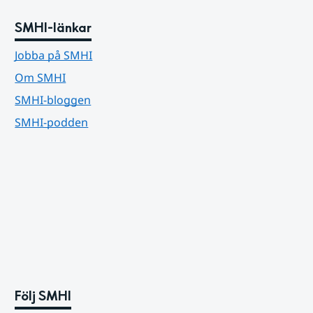
SMHI-länkar
Jobba på SMHI
Om SMHI
SMHI-bloggen
SMHI-podden
Följ SMHI