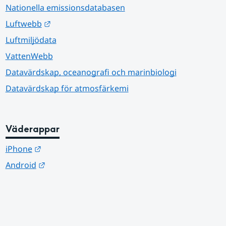
Nationella emissionsdatabasen
Länk till annan webbplats.
Luftwebb
Luftmiljödata
VattenWebb
Datavärdskap, oceanografi och marinbiologi
Datavärdskap för atmosfärkemi
Väderappar
Länk till annan webbplats.
iPhone
Länk till annan webbplats.
Android