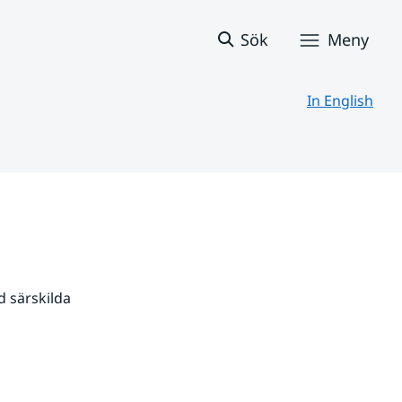
Sök
Meny
In English
 särskilda 