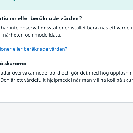
tioner eller beräknade värden?
r har inte observationsstationer, istället beräknas ett värde u
 i närheten och modelldata.
ioner eller beräknade värden?
på skurarna
radar övervakar nederbörd och gör det med hög upplösning 
Den är ett värdefullt hjälpmedel när man vill ha koll på sku