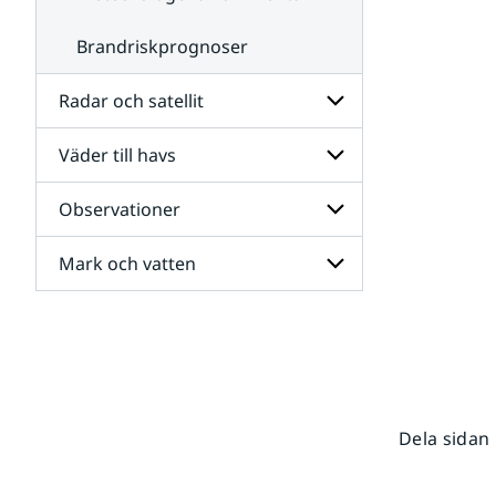
Brandriskprognoser
Radar och satellit
Väder till havs
Undersidor
för
Radar
Observationer
Undersidor
och
för
satellit
Väder
Mark och vatten
Undersidor
till
för
havs
Observationer
Undersidor
för
Mark
och
vatten
Dela sidan