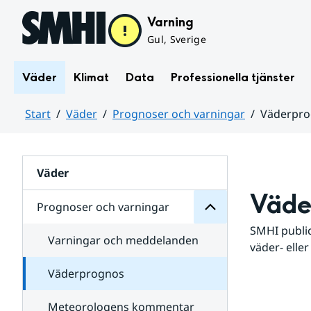
Hoppa till sidans innehåll
Varning
Gul, Sverige
Väder
Klimat
Data
Professionella tjänster
Start
Väder
Prognoser och varningar
Väderpr
varningar
och
Huvudinnehåll
Prognoser
för
Undersidor
Väder
Väde
Prognoser och varningar
SMHI public
Varningar och meddelanden
väder- eller
Väderprognos
Meteorologens kommentar