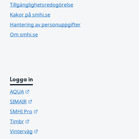
Tillgänglighetsredogörelse
Kakor på smhi.se
Hantering av personuppgifter
Om smhi.se
Logga in
Länk till annan webbplats.
AQUA
Länk till annan webbplats.
SIMAIR
Länk till annan webbplats.
SMHI Pro
Länk till annan webbplats.
Timbr
Länk till annan webbplats.
Vinterväg