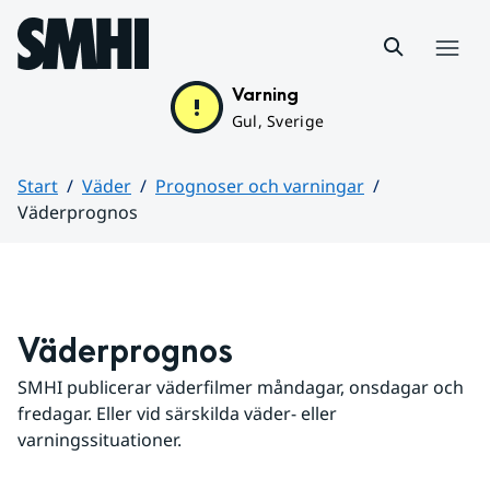
Hoppa till sidans innehåll
Meny
Varning
Gul, Sverige
Start
Väder
Prognoser och varningar
Väderprognos
Huvudinnehåll
Väderprognos
SMHI publicerar väderfilmer måndagar, onsdagar och 
fredagar. Eller vid särskilda väder- eller 
varningssituationer.