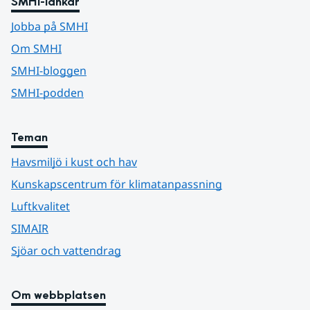
SMHI-länkar
Jobba på SMHI
Om SMHI
SMHI-bloggen
SMHI-podden
Teman
Havsmiljö i kust och hav
Kunskapscentrum för klimatanpassning
Luftkvalitet
SIMAIR
Sjöar och vattendrag
Om webbplatsen