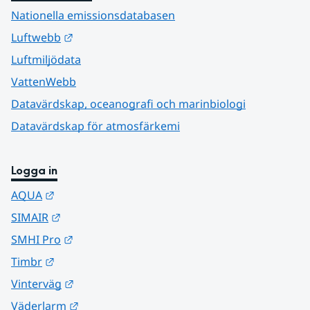
Nationella emissionsdatabasen
Länk till annan webbplats.
Luftwebb
Luftmiljödata
VattenWebb
Datavärdskap, oceanografi och marinbiologi
Datavärdskap för atmosfärkemi
Logga in
Länk till annan webbplats.
AQUA
Länk till annan webbplats.
SIMAIR
Länk till annan webbplats.
SMHI Pro
Länk till annan webbplats.
Timbr
Länk till annan webbplats.
Vinterväg
Länk till annan webbplats.
Väderlarm