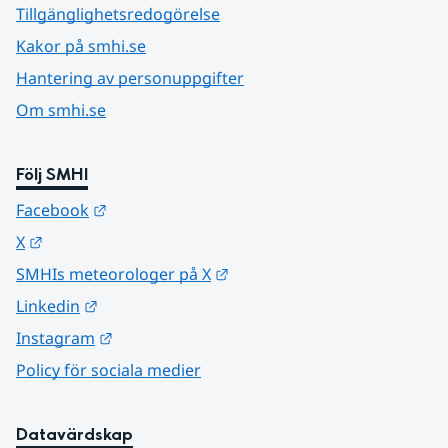
Tillgänglighetsredogörelse
Kakor på smhi.se
Hantering av personuppgifter
Om smhi.se
Följ SMHI
Länk till annan webbplats.
Facebook
Länk till annan webbplats.
X
Länk till annan webbplats.
SMHIs meteorologer på X
Länk till annan webbplats.
Linkedin
Länk till annan webbplats.
Instagram
Policy för sociala medier
Datavärdskap