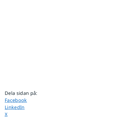
Dela sidan på
:
Dela sidan på
Facebook
Dela sidan på
LinkedIn
Dela sidan på
X