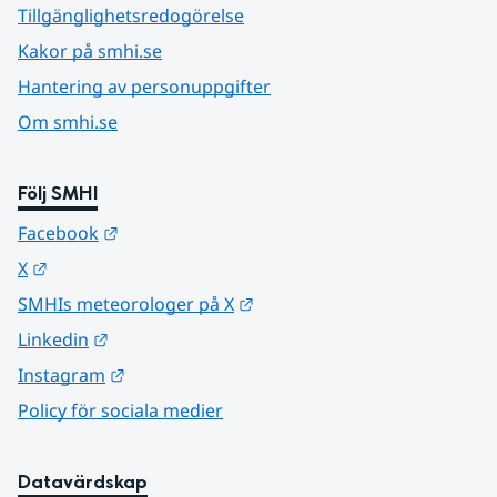
Tillgänglighetsredogörelse
Kakor på smhi.se
Hantering av personuppgifter
Om smhi.se
Följ SMHI
Länk till annan webbplats.
Facebook
Länk till annan webbplats.
X
Länk till annan webbplats.
SMHIs meteorologer på X
Länk till annan webbplats.
Linkedin
Länk till annan webbplats.
Instagram
Policy för sociala medier
Datavärdskap