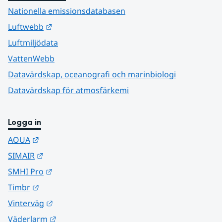
Nationella emissionsdatabasen
Länk till annan webbplats.
Luftwebb
Luftmiljödata
VattenWebb
Datavärdskap, oceanografi och marinbiologi
Datavärdskap för atmosfärkemi
Logga in
Länk till annan webbplats.
AQUA
Länk till annan webbplats.
SIMAIR
Länk till annan webbplats.
SMHI Pro
Länk till annan webbplats.
Timbr
Länk till annan webbplats.
Vinterväg
Länk till annan webbplats.
Väderlarm