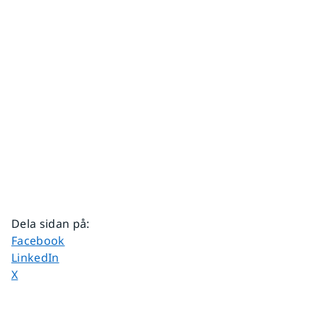
Dela sidan på
:
Dela sidan på
Facebook
Dela sidan på
LinkedIn
Dela sidan på
X