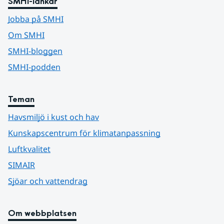
SMHI-länkar
Jobba på SMHI
Om SMHI
SMHI-bloggen
SMHI-podden
Teman
Havsmiljö i kust och hav
Kunskapscentrum för klimatanpassning
Luftkvalitet
SIMAIR
Sjöar och vattendrag
Om webbplatsen