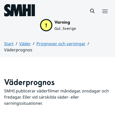
Hoppa till sidans innehåll
Meny
Varning
Gul, Sverige
Start
Väder
Prognoser och varningar
Väderprognos
Huvudinnehåll
Väderprognos
SMHI publicerar väderfilmer måndagar, onsdagar och 
fredagar. Eller vid särskilda väder- eller 
varningssituationer.