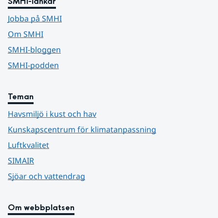
SMHI-länkar
Jobba på SMHI
Om SMHI
SMHI-bloggen
SMHI-podden
Teman
Havsmiljö i kust och hav
Kunskapscentrum för klimatanpassning
Luftkvalitet
SIMAIR
Sjöar och vattendrag
Om webbplatsen