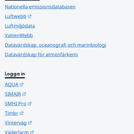
Nationella emissionsdatabasen
Länk till annan webbplats.
Luftwebb
Luftmiljödata
VattenWebb
Datavärdskap, oceanografi och marinbiologi
Datavärdskap för atmosfärkemi
Logga in
Länk till annan webbplats.
AQUA
Länk till annan webbplats.
SIMAIR
Länk till annan webbplats.
SMHI Pro
Länk till annan webbplats.
Timbr
Länk till annan webbplats.
Vinterväg
Länk till annan webbplats.
Väderlarm