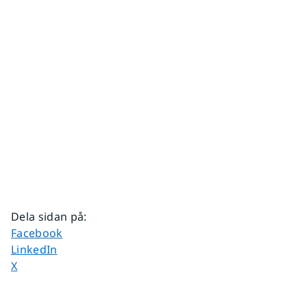
Dela sidan på
:
Dela sidan på
Facebook
Dela sidan på
LinkedIn
Dela sidan på
X