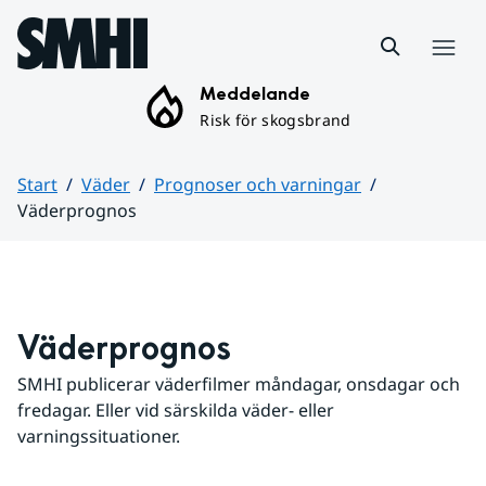
Hoppa till sidans innehåll
Meny
Meddelande
Risk för skogsbrand
Start
Väder
Prognoser och varningar
Väderprognos
Huvudinnehåll
Väderprognos
SMHI publicerar väderfilmer måndagar, onsdagar och 
fredagar. Eller vid särskilda väder- eller 
varningssituationer.