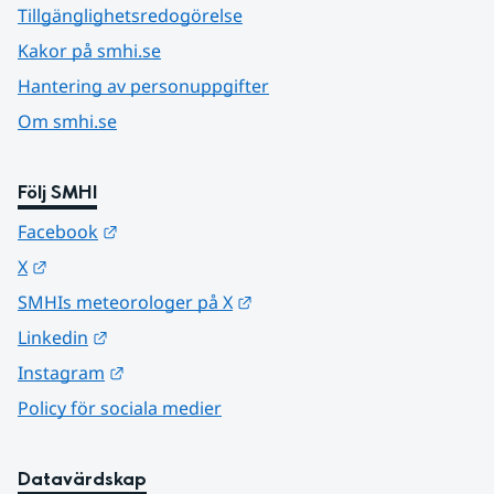
Tillgänglighetsredogörelse
Kakor på smhi.se
Hantering av personuppgifter
Om smhi.se
Följ SMHI
Länk till annan webbplats.
Facebook
Länk till annan webbplats.
X
Länk till annan webbplats.
SMHIs meteorologer på X
Länk till annan webbplats.
Linkedin
Länk till annan webbplats.
Instagram
Policy för sociala medier
Datavärdskap