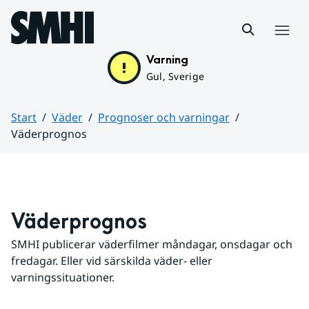
Hoppa till sidans innehåll
Meny
Varning
Gul, Sverige
Start
Väder
Prognoser och varningar
Väderprognos
Huvudinnehåll
Väderprognos
SMHI publicerar väderfilmer måndagar, onsdagar och 
fredagar. Eller vid särskilda väder- eller 
varningssituationer.