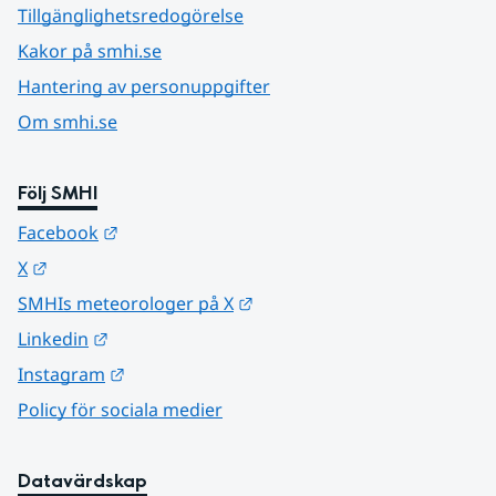
Tillgänglighetsredogörelse
Kakor på smhi.se
Hantering av personuppgifter
Om smhi.se
Följ SMHI
Länk till annan webbplats.
Facebook
Länk till annan webbplats.
X
Länk till annan webbplats.
SMHIs meteorologer på X
Länk till annan webbplats.
Linkedin
Länk till annan webbplats.
Instagram
Policy för sociala medier
Datavärdskap