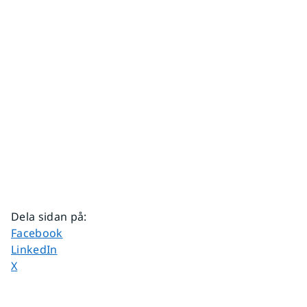
Dela sidan på
:
Dela sidan på
Facebook
Dela sidan på
LinkedIn
Dela sidan på
X