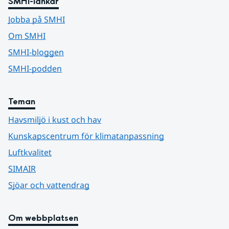
SMHI-länkar
Jobba på SMHI
Om SMHI
SMHI-bloggen
SMHI-podden
Teman
Havsmiljö i kust och hav
Kunskapscentrum för klimatanpassning
Luftkvalitet
SIMAIR
Sjöar och vattendrag
Om webbplatsen