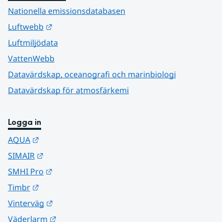
Nationella emissionsdatabasen
Länk till annan webbplats.
Luftwebb
Luftmiljödata
VattenWebb
Datavärdskap, oceanografi och marinbiologi
Datavärdskap för atmosfärkemi
Logga in
Länk till annan webbplats.
AQUA
Länk till annan webbplats.
SIMAIR
Länk till annan webbplats.
SMHI Pro
Länk till annan webbplats.
Timbr
Länk till annan webbplats.
Vinterväg
Länk till annan webbplats.
Väderlarm