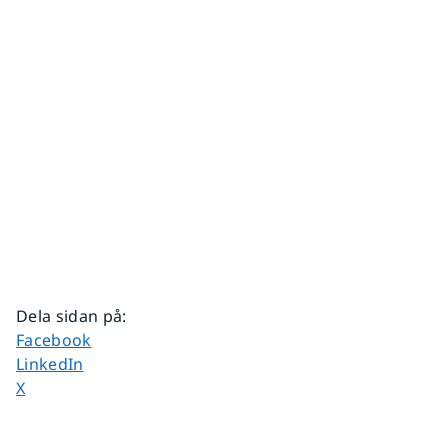
Dela sidan på
:
Dela sidan på
Facebook
Dela sidan på
LinkedIn
Dela sidan på
X