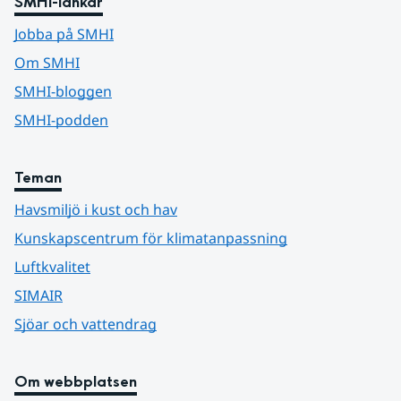
SMHI-länkar
Jobba på SMHI
Om SMHI
SMHI-bloggen
SMHI-podden
Teman
Havsmiljö i kust och hav
Kunskapscentrum för klimatanpassning
Luftkvalitet
SIMAIR
Sjöar och vattendrag
Om webbplatsen