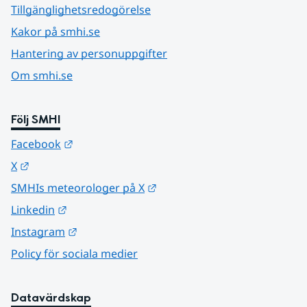
Tillgänglighetsredogörelse
Kakor på smhi.se
Hantering av personuppgifter
Om smhi.se
Följ SMHI
Länk till annan webbplats.
Facebook
Länk till annan webbplats.
X
Länk till annan webbplats.
SMHIs meteorologer på X
Länk till annan webbplats.
Linkedin
Länk till annan webbplats.
Instagram
Policy för sociala medier
Datavärdskap