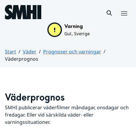
Hoppa till sidans innehåll
Meny
Varning
Gul, Sverige
Start
Väder
Prognoser och varningar
Väderprognos
Huvudinnehåll
Väderprognos
SMHI publicerar väderfilmer måndagar, onsdagar och 
fredagar. Eller vid särskilda väder- eller 
varningssituationer.