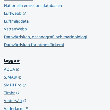
Nationella emissionsdatabasen
Länk till annan webbplats.
Luftwebb
Luftmiljödata
VattenWebb
Datavärdskap, oceanografi och marinbiologi
Datavärdskap för atmosfärkemi
Logga in
Länk till annan webbplats.
AQUA
Länk till annan webbplats.
SIMAIR
Länk till annan webbplats.
SMHI Pro
Länk till annan webbplats.
Timbr
Länk till annan webbplats.
Vinterväg
Länk till annan webbplats.
Väderlarm