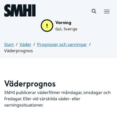
Hoppa till sidans innehåll
Meny
Varning
Gul, Sverige
Start
Väder
Prognoser och varningar
Väderprognos
Huvudinnehåll
Väderprognos
SMHI publicerar väderfilmer måndagar, onsdagar och 
fredagar. Eller vid särskilda väder- eller 
varningssituationer.