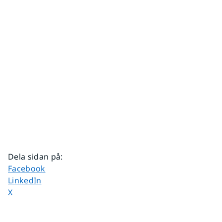
Dela sidan på
:
Dela sidan på
Facebook
Dela sidan på
LinkedIn
Dela sidan på
X