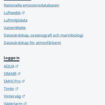
Nationella emissionsdatabasen
Länk till annan webbplats.
Luftwebb
Luftmiljödata
VattenWebb
Datavärdskap, oceanografi och marinbiologi
Datavärdskap för atmosfärkemi
Logga in
Länk till annan webbplats.
AQUA
Länk till annan webbplats.
SIMAIR
Länk till annan webbplats.
SMHI Pro
Länk till annan webbplats.
Timbr
Länk till annan webbplats.
Vinterväg
Länk till annan webbplats.
Väderlarm