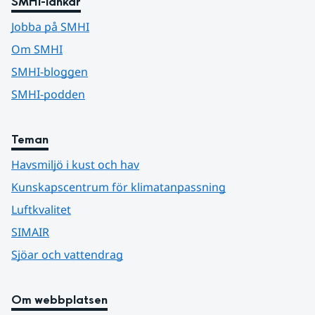
SMHI-länkar
Jobba på SMHI
Om SMHI
SMHI-bloggen
SMHI-podden
Teman
Havsmiljö i kust och hav
Kunskapscentrum för klimatanpassning
Luftkvalitet
SIMAIR
Sjöar och vattendrag
Om webbplatsen