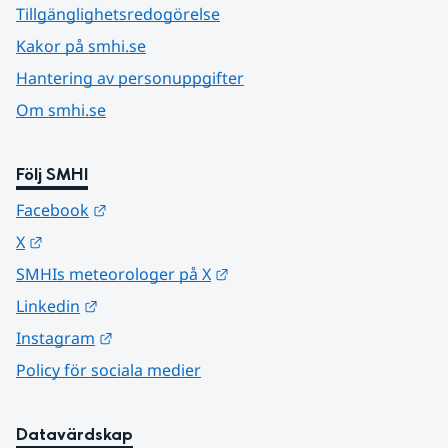
Tillgänglighetsredogörelse
Kakor på smhi.se
Hantering av personuppgifter
Om smhi.se
Följ SMHI
Länk till annan webbplats.
Facebook
Länk till annan webbplats.
X
Länk till annan webbplats.
SMHIs meteorologer på X
Länk till annan webbplats.
Linkedin
Länk till annan webbplats.
Instagram
Policy för sociala medier
Datavärdskap