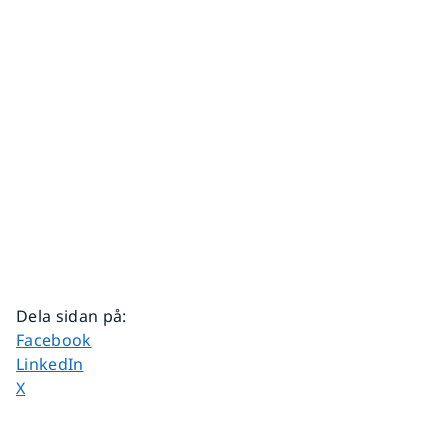
Dela sidan på
:
Dela sidan på
Facebook
Dela sidan på
LinkedIn
Dela sidan på
X