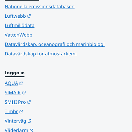
Nationella emissionsdatabasen
Länk till annan webbplats.
Luftwebb
Luftmiljödata
VattenWebb
Datavärdskap, oceanografi och marinbiologi
Datavärdskap för atmosfärkemi
Logga in
Länk till annan webbplats.
AQUA
Länk till annan webbplats.
SIMAIR
Länk till annan webbplats.
SMHI Pro
Länk till annan webbplats.
Timbr
Länk till annan webbplats.
Vinterväg
Länk till annan webbplats.
Väderlarm