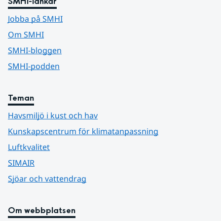
SMHI-länkar
Jobba på SMHI
Om SMHI
SMHI-bloggen
SMHI-podden
Teman
Havsmiljö i kust och hav
Kunskapscentrum för klimatanpassning
Luftkvalitet
SIMAIR
Sjöar och vattendrag
Om webbplatsen