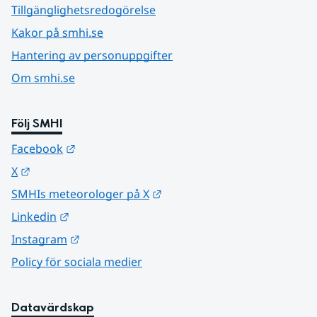
Tillgänglighetsredogörelse
Kakor på smhi.se
Hantering av personuppgifter
Om smhi.se
Följ SMHI
Länk till annan webbplats.
Facebook
Länk till annan webbplats.
X
Länk till annan webbplats.
SMHIs meteorologer på X
Länk till annan webbplats.
Linkedin
Länk till annan webbplats.
Instagram
Policy för sociala medier
Datavärdskap