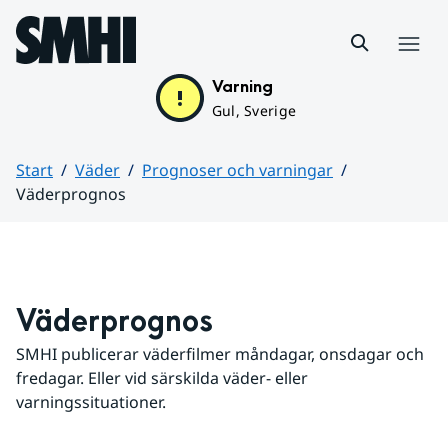
Hoppa till sidans innehåll
Meny
Varning
Gul, Sverige
Start
Väder
Prognoser och varningar
Väderprognos
Huvudinnehåll
Väderprognos
SMHI publicerar väderfilmer måndagar, onsdagar och 
fredagar. Eller vid särskilda väder- eller 
varningssituationer.