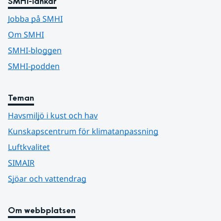
SMHI-länkar
Jobba på SMHI
Om SMHI
SMHI-bloggen
SMHI-podden
Teman
Havsmiljö i kust och hav
Kunskapscentrum för klimatanpassning
Luftkvalitet
SIMAIR
Sjöar och vattendrag
Om webbplatsen