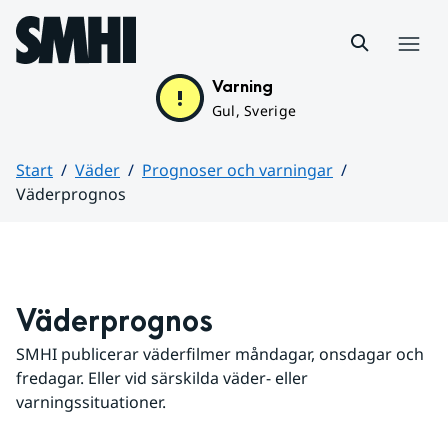
Hoppa till sidans innehåll
Meny
Varning
Gul, Sverige
Start
Väder
Prognoser och varningar
Väderprognos
Huvudinnehåll
Väderprognos
SMHI publicerar väderfilmer måndagar, onsdagar och 
fredagar. Eller vid särskilda väder- eller 
varningssituationer.