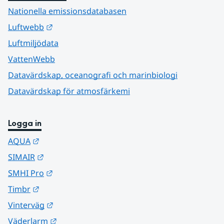
Nationella emissionsdatabasen
Länk till annan webbplats.
Luftwebb
Luftmiljödata
VattenWebb
Datavärdskap, oceanografi och marinbiologi
Datavärdskap för atmosfärkemi
Logga in
Länk till annan webbplats.
AQUA
Länk till annan webbplats.
SIMAIR
Länk till annan webbplats.
SMHI Pro
Länk till annan webbplats.
Timbr
Länk till annan webbplats.
Vinterväg
Länk till annan webbplats.
Väderlarm