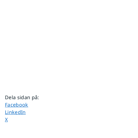
Dela sidan på
:
Dela sidan på
Facebook
Dela sidan på
LinkedIn
Dela sidan på
X