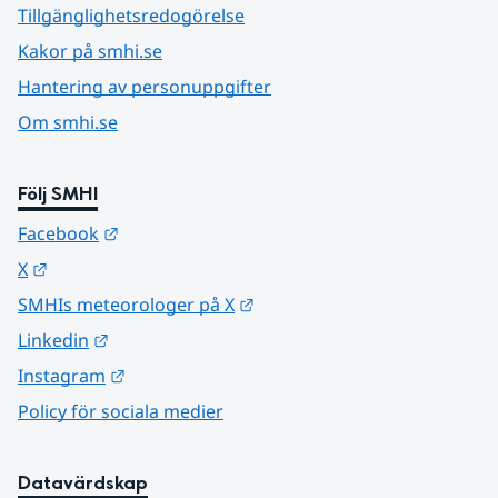
Tillgänglighetsredogörelse
Kakor på smhi.se
Hantering av personuppgifter
Om smhi.se
Följ SMHI
Länk till annan webbplats.
Facebook
Länk till annan webbplats.
X
Länk till annan webbplats.
SMHIs meteorologer på X
Länk till annan webbplats.
Linkedin
Länk till annan webbplats.
Instagram
Policy för sociala medier
Datavärdskap