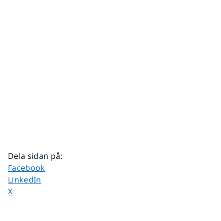
Dela sidan på
:
Dela sidan på
Facebook
Dela sidan på
LinkedIn
Dela sidan på
X