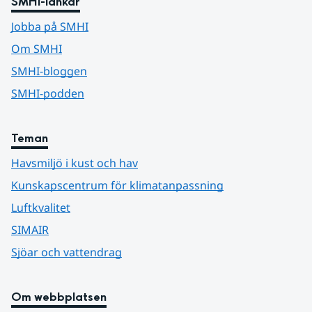
SMHI-länkar
Jobba på SMHI
Om SMHI
SMHI-bloggen
SMHI-podden
Teman
Havsmiljö i kust och hav
Kunskapscentrum för klimatanpassning
Luftkvalitet
SIMAIR
Sjöar och vattendrag
Om webbplatsen