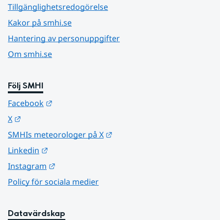
Tillgänglighetsredogörelse
Kakor på smhi.se
Hantering av personuppgifter
Om smhi.se
Följ SMHI
Länk till annan webbplats.
Facebook
Länk till annan webbplats.
X
Länk till annan webbplats.
SMHIs meteorologer på X
Länk till annan webbplats.
Linkedin
Länk till annan webbplats.
Instagram
Policy för sociala medier
Datavärdskap