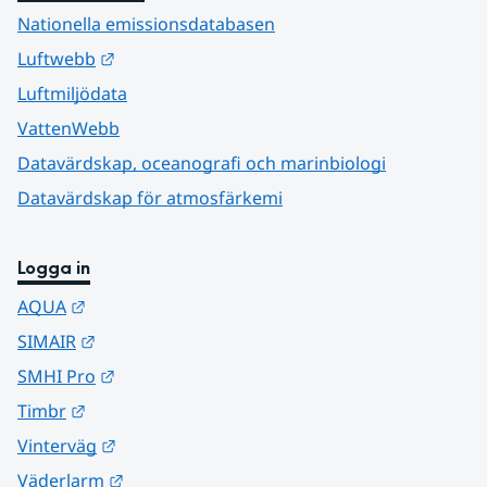
Nationella emissionsdatabasen
Länk till annan webbplats.
Luftwebb
Luftmiljödata
VattenWebb
Datavärdskap, oceanografi och marinbiologi
Datavärdskap för atmosfärkemi
Logga in
Länk till annan webbplats.
AQUA
Länk till annan webbplats.
SIMAIR
Länk till annan webbplats.
SMHI Pro
Länk till annan webbplats.
Timbr
Länk till annan webbplats.
Vinterväg
Länk till annan webbplats.
Väderlarm