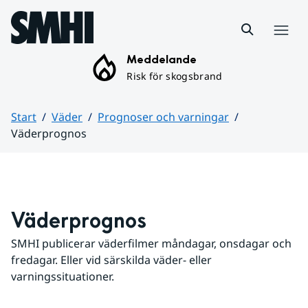
Hoppa till sidans innehåll
Meny
Meddelande
Risk för skogsbrand
Start
Väder
Prognoser och varningar
Väderprognos
Huvudinnehåll
Väderprognos
SMHI publicerar väderfilmer måndagar, onsdagar och 
fredagar. Eller vid särskilda väder- eller 
varningssituationer.