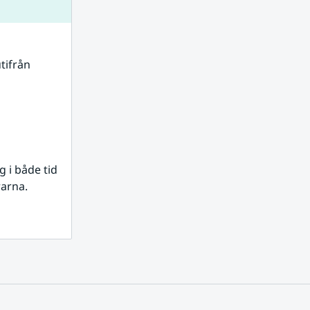
tifrån 
i både tid 
rarna.