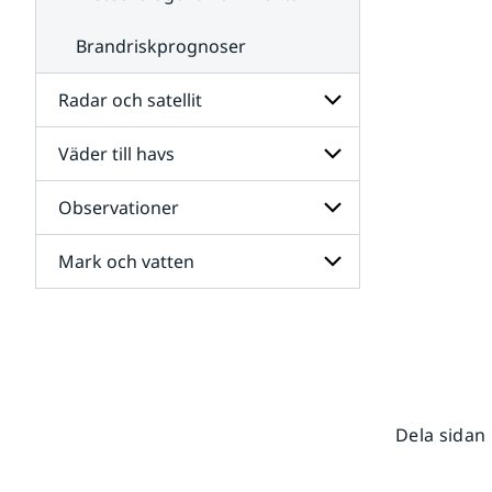
Brandriskprognoser
Radar och satellit
Väder till havs
Undersidor
för
Radar
Observationer
Undersidor
och
för
satellit
Väder
Mark och vatten
Undersidor
till
för
havs
Observationer
Undersidor
för
Mark
och
vatten
Dela sidan