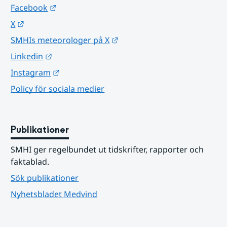
Länk till annan webbplats.
Facebook
Länk till annan webbplats.
X
Länk till annan webbplats.
SMHIs meteorologer på X
Länk till annan webbplats.
Linkedin
Länk till annan webbplats.
Instagram
Policy för sociala medier
Publikationer
SMHI ger regelbundet ut tidskrifter, rapporter och 
faktablad.
Sök publikationer
Nyhetsbladet Medvind