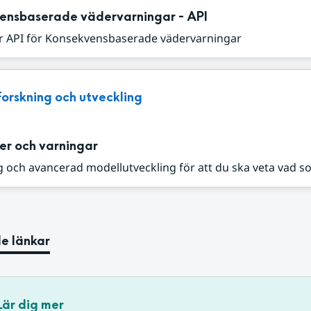
ensbaserade vädervarningar - API
r API för Konsekvensbaserade vädervarningar
Forskning och utveckling
er och varningar
 och avancerad modellutveckling för att du ska veta vad s
e länkar
Lär dig mer