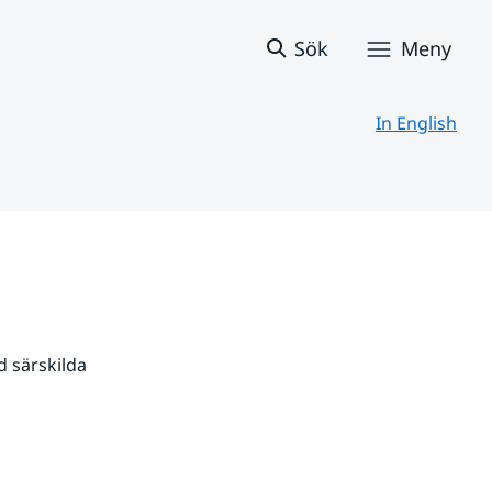
Sök
Meny
In English
 särskilda 