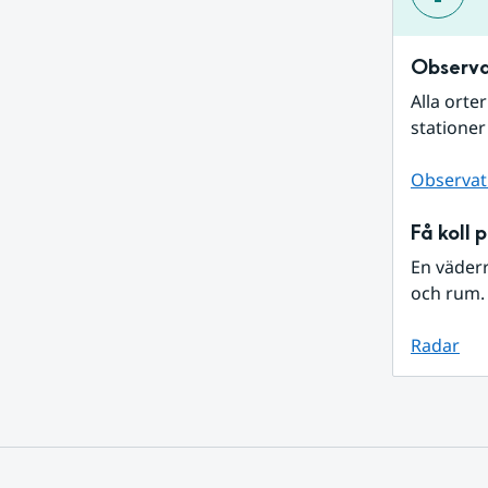
Observa
Alla orte
stationer
Observat
Få koll 
En väder
och rum. 
Radar