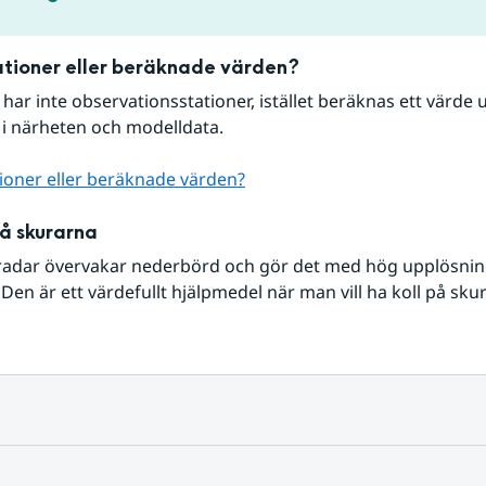
tioner eller beräknade värden?
r har inte observationsstationer, istället beräknas ett värde u
 i närheten och modelldata.
ioner eller beräknade värden?
på skurarna
radar övervakar nederbörd och gör det med hög upplösning 
Den är ett värdefullt hjälpmedel när man vill ha koll på sku