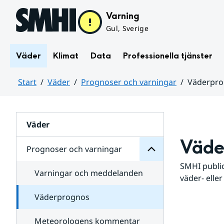
Hoppa till sidans innehåll
Varning
Gul, Sverige
Väder
Klimat
Data
Professionella tjänster
Start
Väder
Prognoser och varningar
Väderpr
varningar
och
Huvudinnehåll
Prognoser
för
Undersidor
Väder
Väde
Prognoser och varningar
SMHI public
Varningar och meddelanden
väder- eller
Väderprognos
Meteorologens kommentar