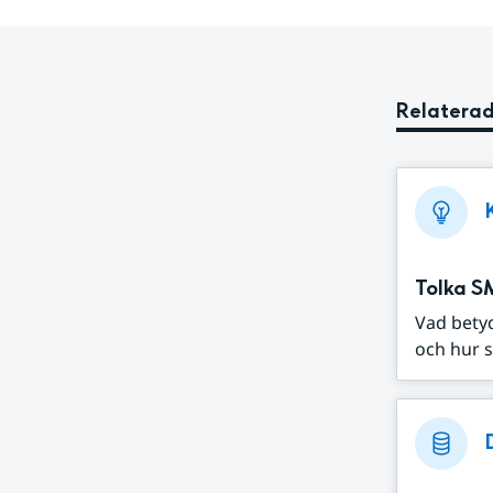
Relaterad
Tolka S
Vad bety
och hur s