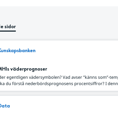
e sidor
Kunskapsbanken
MHIs väderprognoser
der egentligen vädersymbolen? Vad avser ”känns som”-tem
ka du förstå nederbördsprognosens procentsiffror? I denna
Data