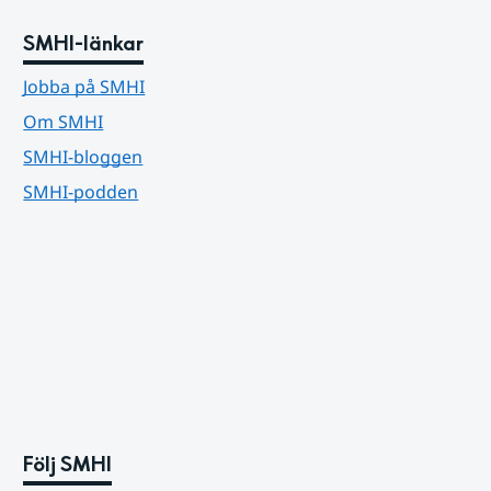
SMHI-länkar
Jobba på SMHI
Om SMHI
SMHI-bloggen
SMHI-podden
Följ SMHI