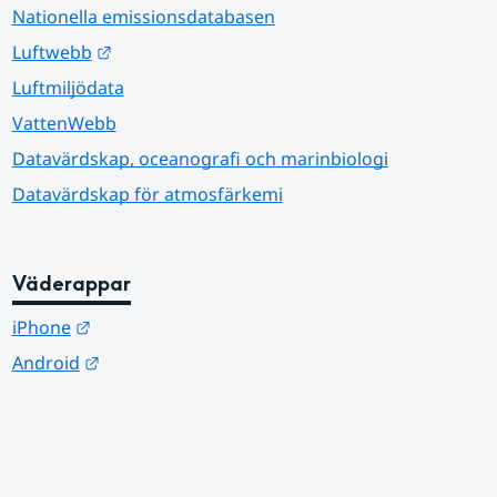
Nationella emissionsdatabasen
Länk till annan webbplats.
Luftwebb
Luftmiljödata
VattenWebb
Datavärdskap, oceanografi och marinbiologi
Datavärdskap för atmosfärkemi
Väderappar
Länk till annan webbplats.
iPhone
Länk till annan webbplats.
Android