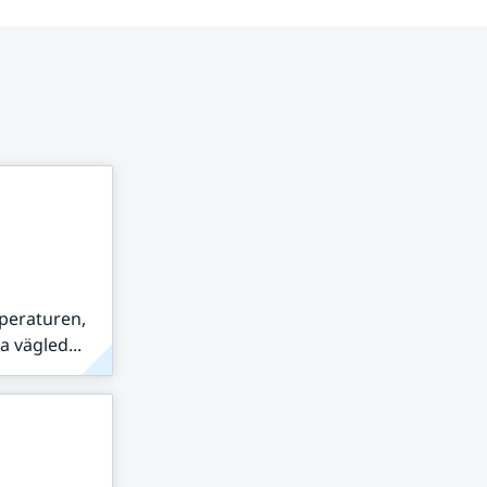
peraturen,
 vägled...