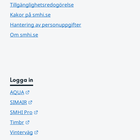
Tillgänglighetsredogörelse
Kakor på smhi.se
Hantering av personuppgifter
Om smhi.se
Logga in
Länk till annan webbplats.
AQUA
Länk till annan webbplats.
SIMAIR
Länk till annan webbplats.
SMHI Pro
Länk till annan webbplats.
Timbr
Länk till annan webbplats.
Vinterväg