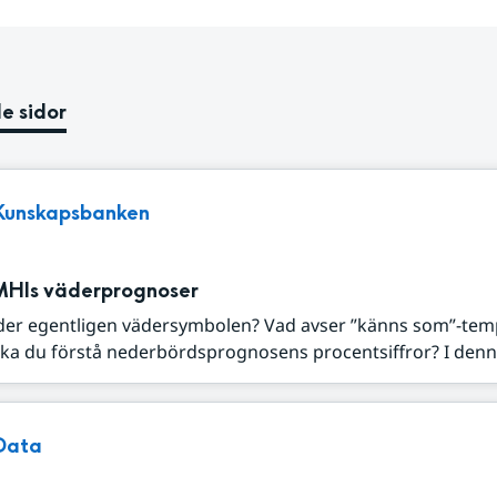
e sidor
Kunskapsbanken
MHIs väderprognoser
der egentligen vädersymbolen? Vad avser ”känns som”-tem
ka du förstå nederbördsprognosens procentsiffror? I denna
Data