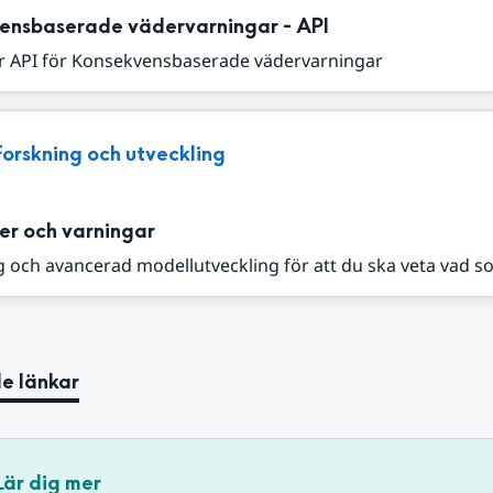
ensbaserade vädervarningar - API
r API för Konsekvensbaserade vädervarningar
Forskning och utveckling
er och varningar
 och avancerad modellutveckling för att du ska veta vad s
e länkar
Lär dig mer