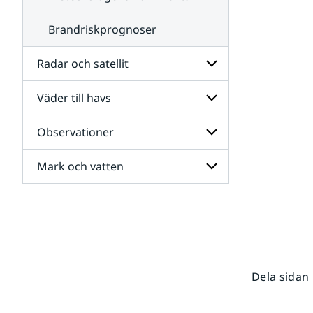
Brandriskprognoser
Radar och satellit
Väder till havs
Undersidor
för
Radar
Observationer
Undersidor
och
för
satellit
Väder
Mark och vatten
Undersidor
till
för
havs
Observationer
Undersidor
för
Mark
och
vatten
Dela sidan