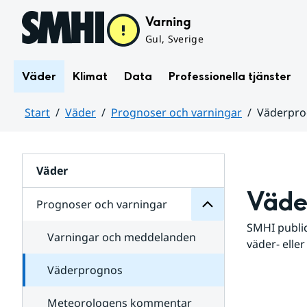
Hoppa till sidans innehåll
Varning
Gul, Sverige
Väder
Klimat
Data
Professionella tjänster
Start
Väder
Prognoser och varningar
Väderpr
varningar
och
Huvudinnehåll
Prognoser
för
Undersidor
Väder
Väde
Prognoser och varningar
SMHI public
Varningar och meddelanden
väder- eller
Väderprognos
Meteorologens kommentar