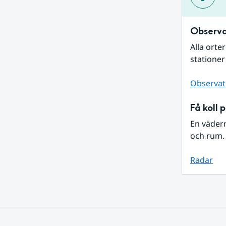
Observa
Alla orte
stationer
Observat
Få koll 
En väder
och rum. 
Radar