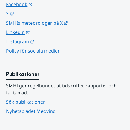
Länk till annan webbplats.
Facebook
Länk till annan webbplats.
X
Länk till annan webbplats.
SMHIs meteorologer på X
Länk till annan webbplats.
Linkedin
Länk till annan webbplats.
Instagram
Policy för sociala medier
Publikationer
SMHI ger regelbundet ut tidskrifter, rapporter och 
faktablad.
Sök publikationer
Nyhetsbladet Medvind