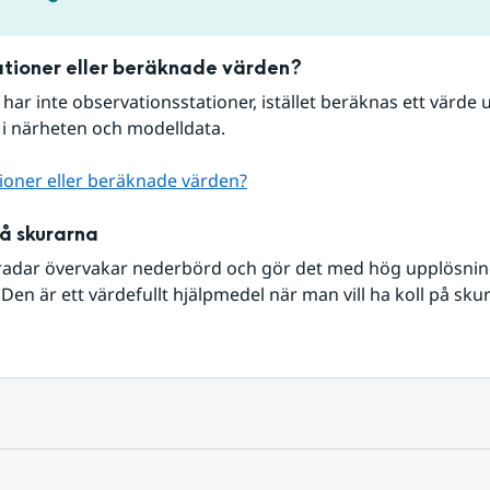
tioner eller beräknade värden?
r har inte observationsstationer, istället beräknas ett värde u
 i närheten och modelldata.
ioner eller beräknade värden?
på skurarna
radar övervakar nederbörd och gör det med hög upplösning 
Den är ett värdefullt hjälpmedel när man vill ha koll på sku