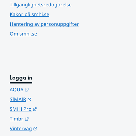
Tillgänglighetsredogörelse
Kakor på smhi.se
Hantering av personuppgifter
Om smhi.se
Logga in
Länk till annan webbplats.
AQUA
Länk till annan webbplats.
SIMAIR
Länk till annan webbplats.
SMHI Pro
Länk till annan webbplats.
Timbr
Länk till annan webbplats.
Vinterväg