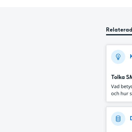
Relaterad
Tolka S
Vad bety
och hur s