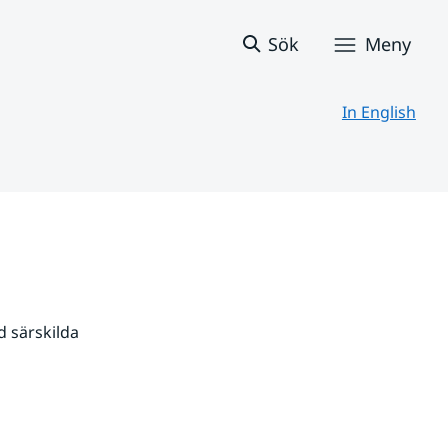
Sök
Meny
In English
 särskilda 