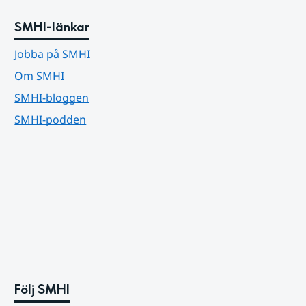
SMHI-länkar
Jobba på SMHI
Om SMHI
SMHI-bloggen
SMHI-podden
Följ SMHI