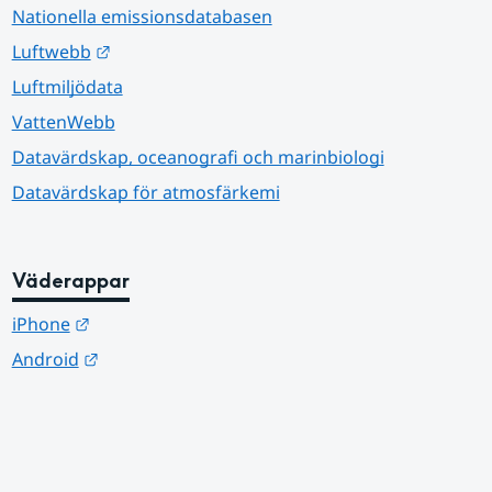
Nationella emissionsdatabasen
Länk till annan webbplats.
Luftwebb
Luftmiljödata
VattenWebb
Datavärdskap, oceanografi och marinbiologi
Datavärdskap för atmosfärkemi
Väderappar
Länk till annan webbplats.
iPhone
Länk till annan webbplats.
Android