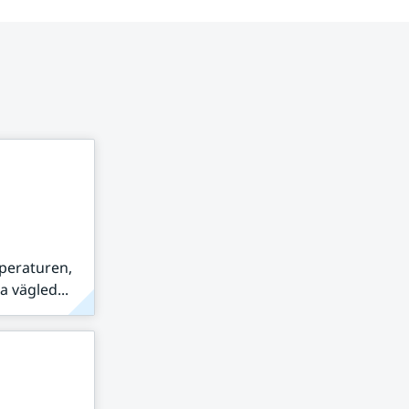
peraturen,
 vägled...