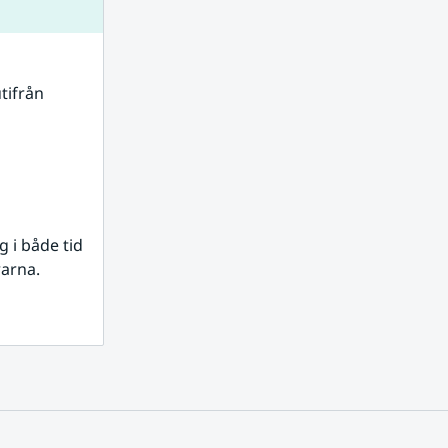
tifrån 
i både tid 
rarna.