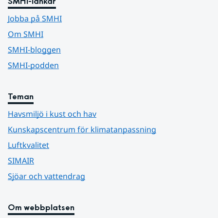
SMHI-länkar
Jobba på SMHI
Om SMHI
SMHI-bloggen
SMHI-podden
Teman
Havsmiljö i kust och hav
Kunskapscentrum för klimatanpassning
Luftkvalitet
SIMAIR
Sjöar och vattendrag
Om webbplatsen