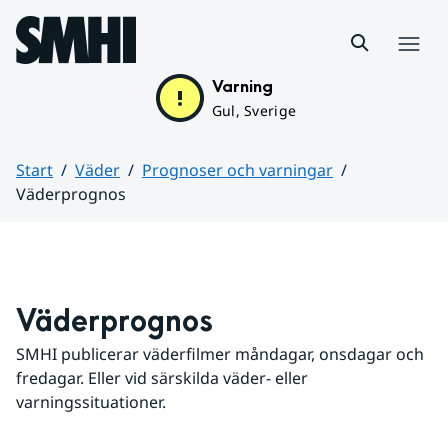
Hoppa till sidans innehåll
Meny
Varning
Gul, Sverige
Start
Väder
Prognoser och varningar
Väderprognos
Huvudinnehåll
Väderprognos
SMHI publicerar väderfilmer måndagar, onsdagar och 
fredagar. Eller vid särskilda väder- eller 
varningssituationer.