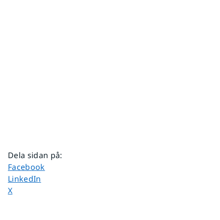
Dela sidan på
:
Dela sidan på
Facebook
Dela sidan på
LinkedIn
Dela sidan på
X