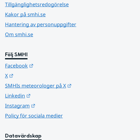
Tillgänglighetsredogörelse
Kakor på smhi.se
Hantering av personuppgifter
Om smhi.se
Följ SMHI
Länk till annan webbplats.
Facebook
Länk till annan webbplats.
X
Länk till annan webbplats.
SMHIs meteorologer på X
Länk till annan webbplats.
Linkedin
Länk till annan webbplats.
Instagram
Policy för sociala medier
Datavärdskap