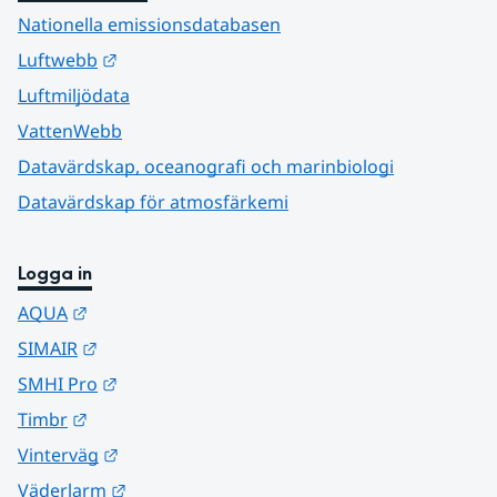
Nationella emissionsdatabasen
Länk till annan webbplats.
Luftwebb
Luftmiljödata
VattenWebb
Datavärdskap, oceanografi och marinbiologi
Datavärdskap för atmosfärkemi
Logga in
Länk till annan webbplats.
AQUA
Länk till annan webbplats.
SIMAIR
Länk till annan webbplats.
SMHI Pro
Länk till annan webbplats.
Timbr
Länk till annan webbplats.
Vinterväg
Länk till annan webbplats.
Väderlarm