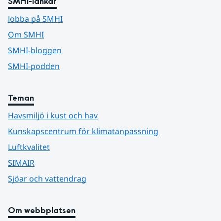
SMHI-länkar
Jobba på SMHI
Om SMHI
SMHI-bloggen
SMHI-podden
Teman
Havsmiljö i kust och hav
Kunskapscentrum för klimatanpassning
Luftkvalitet
SIMAIR
Sjöar och vattendrag
Om webbplatsen