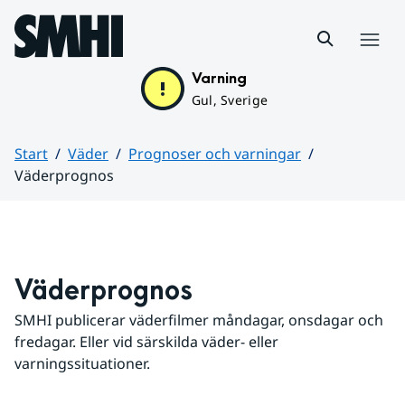
Hoppa till sidans innehåll
Meny
Varning
Gul, Sverige
Start
Väder
Prognoser och varningar
Väderprognos
Huvudinnehåll
Väderprognos
SMHI publicerar väderfilmer måndagar, onsdagar och 
fredagar. Eller vid särskilda väder- eller 
varningssituationer.