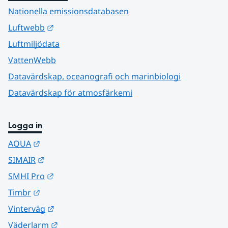
Nationella emissionsdatabasen
Länk till annan webbplats.
Luftwebb
Luftmiljödata
VattenWebb
Datavärdskap, oceanografi och marinbiologi
Datavärdskap för atmosfärkemi
Logga in
Länk till annan webbplats.
AQUA
Länk till annan webbplats.
SIMAIR
Länk till annan webbplats.
SMHI Pro
Länk till annan webbplats.
Timbr
Länk till annan webbplats.
Vinterväg
Länk till annan webbplats.
Väderlarm