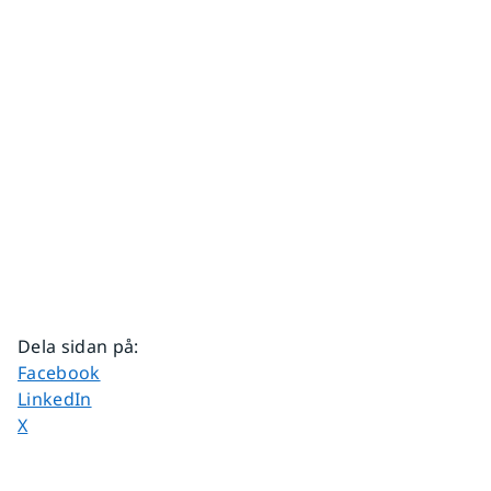
Dela sidan på
:
Dela sidan på
Facebook
Dela sidan på
LinkedIn
Dela sidan på
X