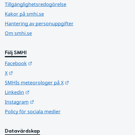
Tillgänglighetsredogörelse
Kakor på smhi.se
Hantering av personuppgifter
Om smhi.se
Följ SMHI
Länk till annan webbplats.
Facebook
Länk till annan webbplats.
X
Länk till annan webbplats.
SMHIs meteorologer på X
Länk till annan webbplats.
Linkedin
Länk till annan webbplats.
Instagram
Policy för sociala medier
Datavärdskap