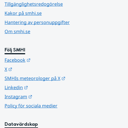
Tillgänglighetsredogörelse
Kakor på smhi.se
Hantering av personuppgifter
Om smhi.se
Följ SMHI
Länk till annan webbplats.
Facebook
Länk till annan webbplats.
X
Länk till annan webbplats.
SMHIs meteorologer på X
Länk till annan webbplats.
Linkedin
Länk till annan webbplats.
Instagram
Policy för sociala medier
Datavärdskap