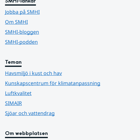
SMHI-länkar
Jobba på SMHI
Om SMHI
SMHI-bloggen
SMHI-podden
Teman
Havsmiljö i kust och hav
Kunskapscentrum för klimatanpassning
Luftkvalitet
SIMAIR
Sjöar och vattendrag
Om webbplatsen