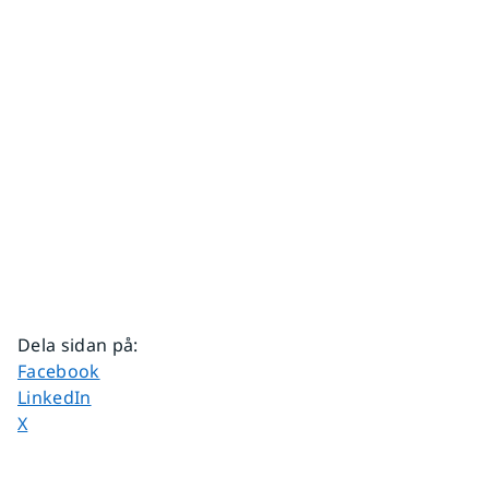
Dela sidan på
:
Dela sidan på
Facebook
Dela sidan på
LinkedIn
Dela sidan på
X