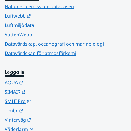
Nationella emissionsdatabasen
Länk till annan webbplats.
Luftwebb
Luftmiljödata
VattenWebb
Datavärdskap, oceanografi och marinbiologi
Datavärdskap för atmosfärkemi
Logga in
Länk till annan webbplats.
AQUA
Länk till annan webbplats.
SIMAIR
Länk till annan webbplats.
SMHI Pro
Länk till annan webbplats.
Timbr
Länk till annan webbplats.
Vinterväg
Länk till annan webbplats.
Väderlarm