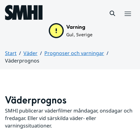
Hoppa till sidans innehåll
Meny
Varning
Gul, Sverige
Start
Väder
Prognoser och varningar
Väderprognos
Huvudinnehåll
Väderprognos
SMHI publicerar väderfilmer måndagar, onsdagar och 
fredagar. Eller vid särskilda väder- eller 
varningssituationer.