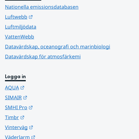
Nationella emissionsdatabasen
Länk till annan webbplats.
Luftwebb
Luftmiljödata
VattenWebb
Datavärdskap, oceanografi och marinbiologi
Datavärdskap för atmosfärkemi
Logga in
Länk till annan webbplats.
AQUA
Länk till annan webbplats.
SIMAIR
Länk till annan webbplats.
SMHI Pro
Länk till annan webbplats.
Timbr
Länk till annan webbplats.
Vinterväg
Länk till annan webbplats.
Väderlarm