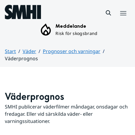
Hoppa till sidans innehåll
Meny
Meddelande
Risk för skogsbrand
Start
Väder
Prognoser och varningar
Väderprognos
Huvudinnehåll
Väderprognos
SMHI publicerar väderfilmer måndagar, onsdagar och 
fredagar. Eller vid särskilda väder- eller 
varningssituationer.