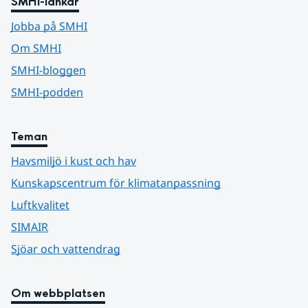
SMHI-länkar
Jobba på SMHI
Om SMHI
SMHI-bloggen
SMHI-podden
Teman
Havsmiljö i kust och hav
Kunskapscentrum för klimatanpassning
Luftkvalitet
SIMAIR
Sjöar och vattendrag
Om webbplatsen