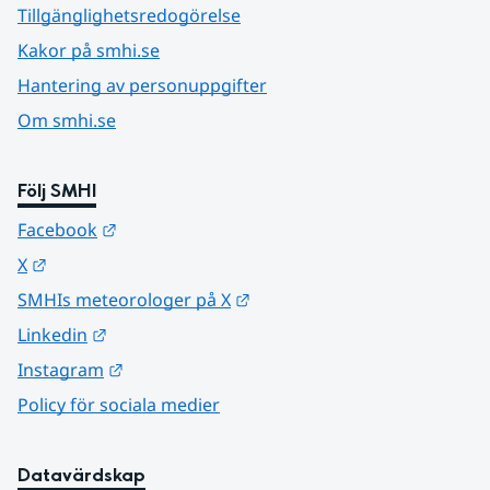
Tillgänglighetsredogörelse
Kakor på smhi.se
Hantering av personuppgifter
Om smhi.se
Följ SMHI
Länk till annan webbplats.
Facebook
Länk till annan webbplats.
X
Länk till annan webbplats.
SMHIs meteorologer på X
Länk till annan webbplats.
Linkedin
Länk till annan webbplats.
Instagram
Policy för sociala medier
Datavärdskap