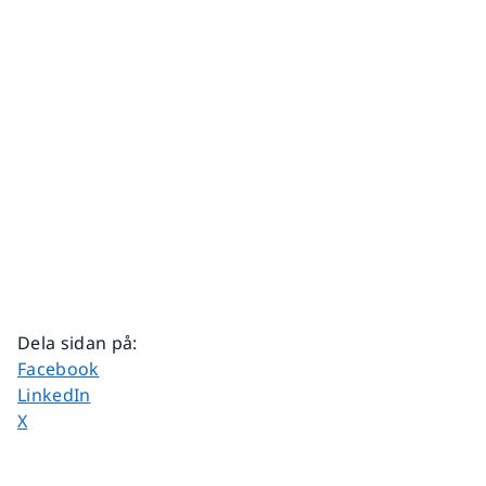
Dela sidan på
:
Dela sidan på
Facebook
Dela sidan på
LinkedIn
Dela sidan på
X