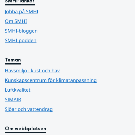
SMHI-länkar
Jobba på SMHI
Om SMHI
SMHI-bloggen
SMHI-podden
Teman
Havsmiljö i kust och hav
Kunskapscentrum för klimatanpassning
Luftkvalitet
SIMAIR
Sjöar och vattendrag
Om webbplatsen