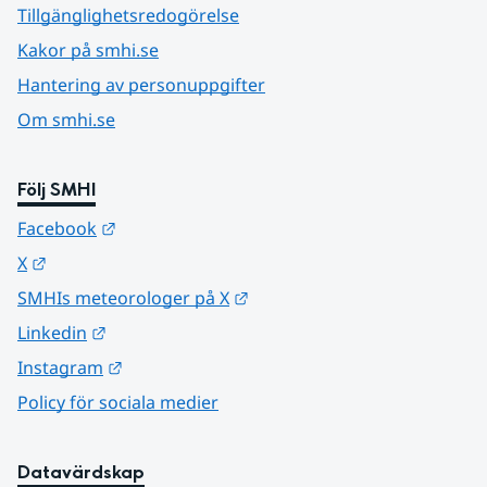
Tillgänglighetsredogörelse
Kakor på smhi.se
Hantering av personuppgifter
Om smhi.se
Följ SMHI
Länk till annan webbplats.
Facebook
Länk till annan webbplats.
X
Länk till annan webbplats.
SMHIs meteorologer på X
Länk till annan webbplats.
Linkedin
Länk till annan webbplats.
Instagram
Policy för sociala medier
Datavärdskap