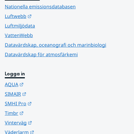
Nationella emissionsdatabasen
Länk till annan webbplats.
Luftwebb
Luftmiljödata
VattenWebb
Datavärdskap, oceanografi och marinbiologi
Datavärdskap för atmosfärkemi
Logga in
Länk till annan webbplats.
AQUA
Länk till annan webbplats.
SIMAIR
Länk till annan webbplats.
SMHI Pro
Länk till annan webbplats.
Timbr
Länk till annan webbplats.
Vinterväg
Länk till annan webbplats.
Väderlarm