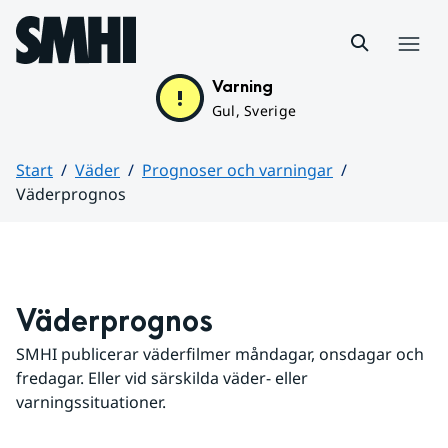
Hoppa till sidans innehåll
Meny
Varning
Gul, Sverige
Start
Väder
Prognoser och varningar
Väderprognos
Huvudinnehåll
Väderprognos
SMHI publicerar väderfilmer måndagar, onsdagar och 
fredagar. Eller vid särskilda väder- eller 
varningssituationer.