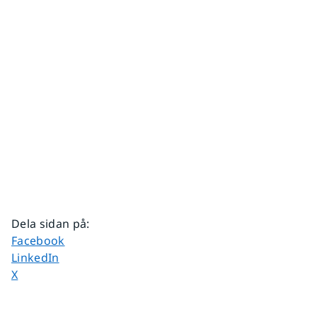
Dela sidan på
:
Dela sidan på
Facebook
Dela sidan på
LinkedIn
Dela sidan på
X