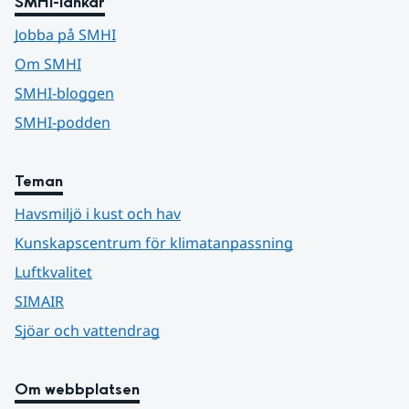
SMHI-länkar
Jobba på SMHI
Om SMHI
SMHI-bloggen
SMHI-podden
Teman
Havsmiljö i kust och hav
Kunskapscentrum för klimatanpassning
Luftkvalitet
SIMAIR
Sjöar och vattendrag
Om webbplatsen