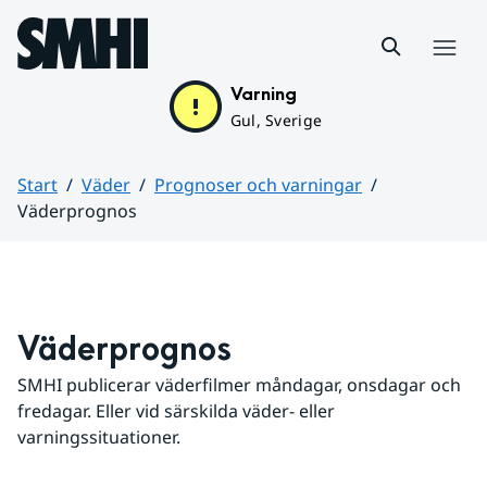
Hoppa till sidans innehåll
Meny
Varning
Gul, Sverige
Start
Väder
Prognoser och varningar
Väderprognos
Huvudinnehåll
Väderprognos
SMHI publicerar väderfilmer måndagar, onsdagar och 
fredagar. Eller vid särskilda väder- eller 
varningssituationer.