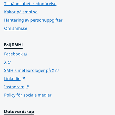
Tillgänglighetsredogörelse
Kakor på smhi.se
Hantering av personuppgifter
Om smhi.se
Följ SMHI
Länk till annan webbplats.
Facebook
Länk till annan webbplats.
X
Länk till annan webbplats.
SMHIs meteorologer på X
Länk till annan webbplats.
Linkedin
Länk till annan webbplats.
Instagram
Policy för sociala medier
Datavärdskap