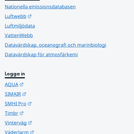
Nationella emissionsdatabasen
Länk till annan webbplats.
Luftwebb
Luftmiljödata
VattenWebb
Datavärdskap, oceanografi och marinbiologi
Datavärdskap för atmosfärkemi
Logga in
Länk till annan webbplats.
AQUA
Länk till annan webbplats.
SIMAIR
Länk till annan webbplats.
SMHI Pro
Länk till annan webbplats.
Timbr
Länk till annan webbplats.
Vinterväg
Länk till annan webbplats.
Väderlarm