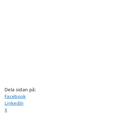
Dela sidan på
:
Dela sidan på
Facebook
Dela sidan på
LinkedIn
Dela sidan på
X